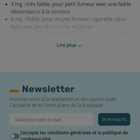
3 mg : très faible, pour petit fumeur avec une faible
dépendance à la nicotine
6 mg : faible, pour moyen fumeur, cigarette ultra-
light avec peu d'accroche en gorge
12 mg : moyen, dépendance moyenne à la nicotine
cigarette-light (accroche en gorge moyenne)
Lire plus
18 mg : fort, forte dépendance à la nicotine cigarette
normale (forte accroche en gorge)
Conseil
Pour conserver convenablement votre e-liquide Pulp
Newsletter
nous vous conseillons de le ranger dans un endroit sec
et à l’abri de la lumière. Rebouchez soigneusement
Inscrivez-vous à la newsletter et découvrez toute
votre flacon après chaque utilisation.
l'actualité et les bons plans de la boutique
Avertissement
Je m'inscris
Dangereux, respecter les précautions d’emploi. Les
J'accepte les conditions générales et la politique de
flacons d’e-liquide de la marque PULP sont étiquetées
confidentialité