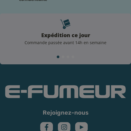
selon les dispositions de l’article 48 du règlement
n°1272/2008.
Conformément à la réglementation en vigueur, l’une
des mentions d’avertissement et de danger sont
présentes sur le flacon :
Expédition ce jour
3 mg/ml de nicotine :
H312
Nocif par contact cutané,
Commande passée avant 14h en semaine
catégorie 4
6 mg/ml et plus de nicotine :
H311
Toxique par
contact cutané, catégorie 3
A conserver sous clé et hors de portée des enfants.
Réservé aux plus de 18 ans. Ne pas avaler. Si vous
n'avez jamais fumé, ne commencez pas !
Rejoignez-nous