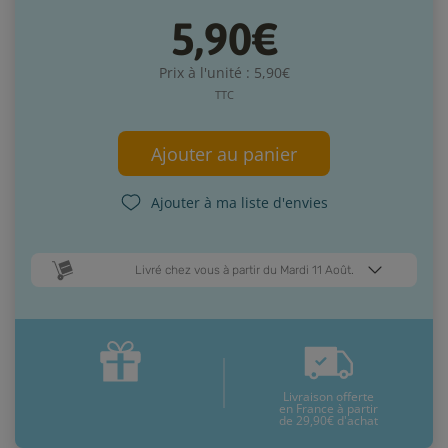
5,90€
Prix à l'unité : 5,90€
TTC
Ajouter au panier
Ajouter à ma liste d'envies
Livré chez vous à partir du Mardi 11 Août.
Dates de livraison estimées* :
Jeudi 13 Août
Mardi 11 Août
Livraison offerte
* Pour une livraison en France métropolitaine
+ d'infos
en France à partir
de 29,90€ d'achat