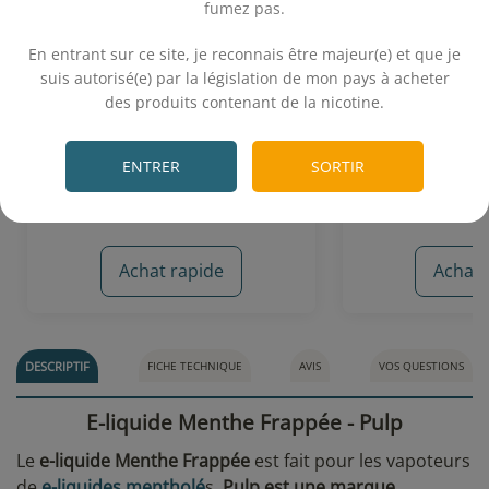
fumez pas.
.
En entrant sur ce site, je reconnais être majeur(e) et que je
Menthe Fraiche 10 mL - Dlice
Menthe Fort
Vapoteu
suis autorisé(e) par la législation de mon pays à acheter
des produits contenant de la nicotine.
.
Menthe fraîche
Menthe
4,90€
5,
ENTRER
SORTIR
Achat rapide
Achat 
8 avis
DESCRIPTIF
FICHE TECHNIQUE
AVIS
VOS QUESTIONS
E-liquide Menthe Frappée - Pulp
Le
e-liquide Menthe Frappée
est fait pour les vapoteurs
de
e-liquides mentholé
s.
Pulp est une marque