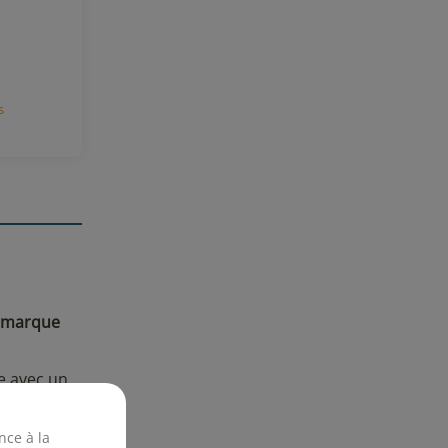
 avis
e marque
e avec un
nce à la