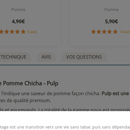
Pomme
Pomme
4,90€
5,90€
5 avis
14
 TECHNIQUE
AVIS
VOS QUESTIONS
de Pomme Chicha - Pulp
’indique une saveur de pomme façon chicha.
Pulp est un
es de qualité premium.
olés et gourmands. La totalité de la gamme nous est proposé
tériel « débutant ».
ammes
Pulp Cult Line
,
Frost and Furious
et
Kitchen
.
tage est une transition vers une vie sans tabac puis sans dépenda