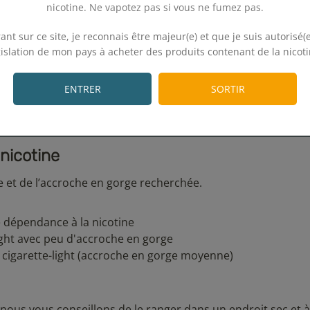
nicotine. Ne vapotez pas si vous ne fumez pas.
.
ant sur ce site, je reconnais être majeur(e) et que je suis autorisé(e
gislation de mon pays à acheter des produits contenant de la nicoti
.
ENTRER
SORTIR
nicotine
et de l’accroche en gorge recherchée.
le dépendance à la nicotine
light avec peu d'accroche en gorge
cigarette-light (accroche en gorge moyenne)
us vous conseillons de le ranger dans un endroit sec et à l