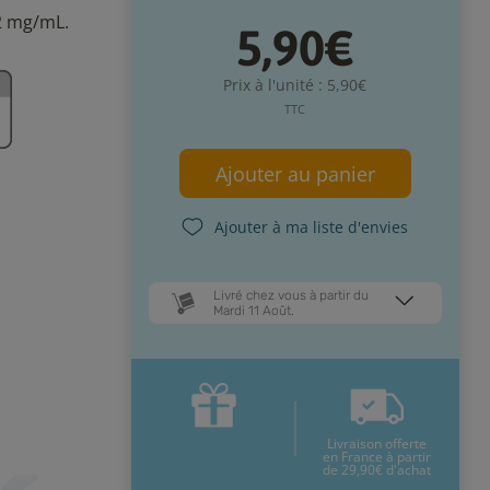
2 mg/mL.
5,90€
Prix à l'unité : 5,90€
TTC
Ajouter au panier
Ajouter à ma liste d'envies
Livré chez vous à partir du
Mardi 11 Août.
Dates de livraison estimées* :
Jeudi 13 Août
Mardi 11 Août
Livraison offerte
* Pour une livraison en France
en France à partir
métropolitaine
+ d'infos
de 29,90€ d'achat