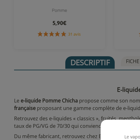
Pomme
5,90€
31 avis
DESCRIPTIF
FICHE
E-liqui
Le
e-liquide Pomme Chicha
propose comme son nom l
française
proposant une gamme complète de e-liquid
Retrouvez des e-liquides « classics », fruités, menth
taux de PG/VG de 70/30 qui conviendra plutôt à du ma
Du même fabricant, retrouvez chez E-Fumeur les g
Le vapo