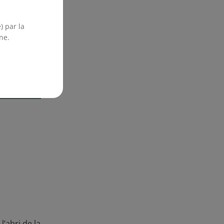
) par la
ne.
’abri de la