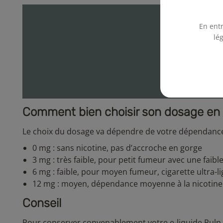
En entr
lé
Comment bien choisir son dosage en 
Le choix du dosage va dépendre de votre dépendance 
0 mg : sans nicotine, pas d’accroche en gorge
3 mg : très faible, pour petit fumeur avec une faib
6 mg : faible, pour moyen fumeur, cigarette ultra-
12 mg : moyen, dépendance moyenne à la nicotine 
Conseil
Pour conserver convenablement votre e-liquide Pulp no