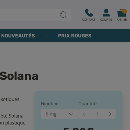
0
CONTACT
COMPTE
PANIER
NOUVEAUTÉS
PRIX ROUGES
 Solana
exotiques
Nicotine
Quantité
6 mg
iété Solana
on plastique