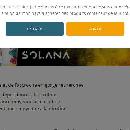
.
ant sur ce site, je reconnais être majeur(e) et que je suis autorisé(e
gislation de mon pays à acheter des produits contenant de la nicoti
.
ENTRER
SORTIR
et de l’accroche en gorge recherchée.
le dépendance à la nicotine
ance moyenne à la nicotine
endance moyenne à la nicotine