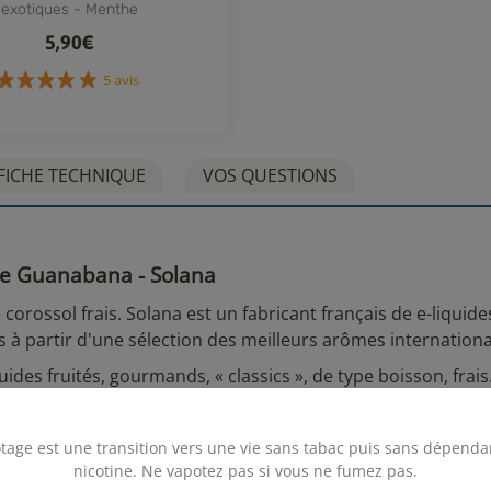
exotiques - Menthe
5,90€
5 avis
FICHE TECHNIQUE
VOS QUESTIONS
de Guanabana - Solana
 corossol frais. Solana est un fabricant français de e-liquide
à partir d'une sélection des meilleurs arômes internation
s fruités, gourmands, « classics », de type boisson, frai
garantira son utilisation sur les
cigarettes électroniques
d
tage est une transition vers une vie sans tabac puis sans dépenda
nicotine. Ne vapotez pas si vous ne fumez pas.