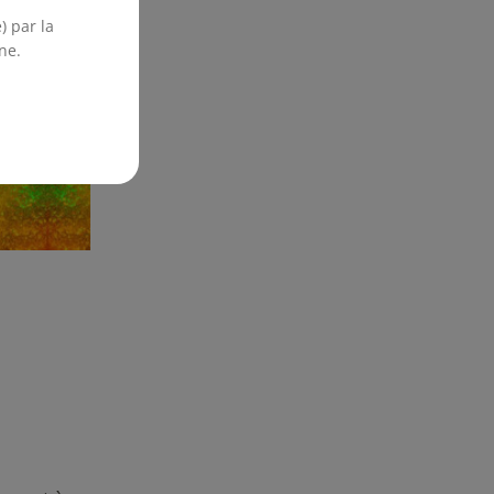
) par la
ne.