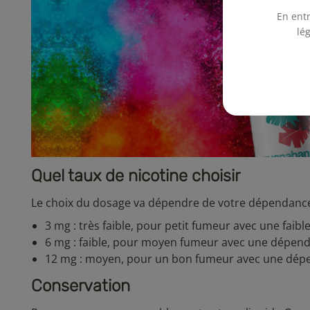
En entr
lé
Quel taux de nicotine choisir
Le choix du dosage va dépendre de votre dépendance 
3 mg : très faible, pour petit fumeur avec une faib
6 mg : faible, pour moyen fumeur avec une dépend
12 mg : moyen, pour un bon fumeur avec une dép
Conservation