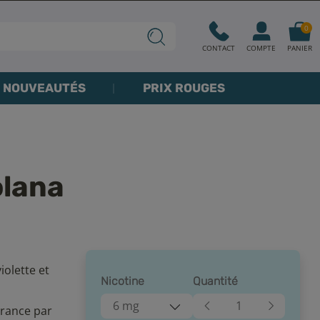
0
CONTACT
COMPTE
PANIER
NOUVEAUTÉS
PRIX ROUGES
olana
iolette et
Nicotine
Quantité
6 mg
France par