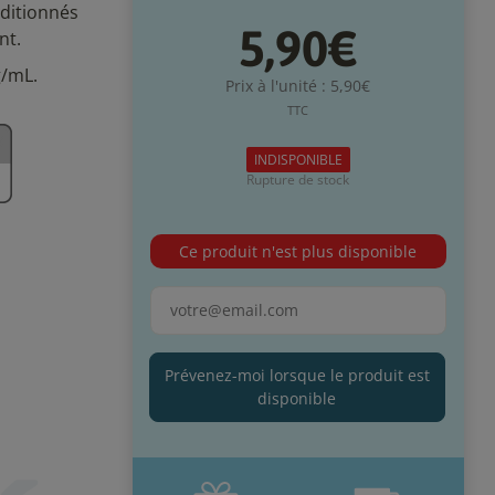
nditionnés
5,90€
nt.
g/mL.
Prix à l'unité : 5,90€
TTC
INDISPONIBLE
Rupture de stock
Ce produit n'est plus disponible
Prévenez-moi lorsque le produit est
disponible