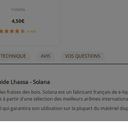
Violette
4,50€
4 avis
 TECHNIQUE
AVIS
VOS QUESTIONS
uide Lhassa - Solana
es fraises des bois. Solana est un fabricant français de e-liq
à partir d'une sélection des meilleurs arômes internation
i garantira son utilisation sur la plupart du matériel dis