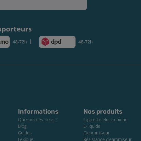
sporteurs
48-72h
48-72h
Informations
Nos produits
Qui sommes-nous ?
Cigarette électronique
Blog
E-liquide
Guides
Clearomiseur
Lexique
Résistance clearomiseur