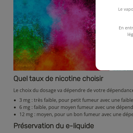
Le vapo
En entr
lé
Quel taux de nicotine choisir
Le choix du dosage va dépendre de votre dépendance 
3 mg : très faible, pour petit fumeur avec une faib
6 mg : faible, pour moyen fumeur avec une dépend
12 mg : moyen, pour un bon fumeur avec une dép
Préservation du e-liquide