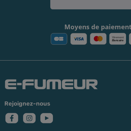
Moyens de paiemen
V
irement
Bancaire
Rejoignez-nous