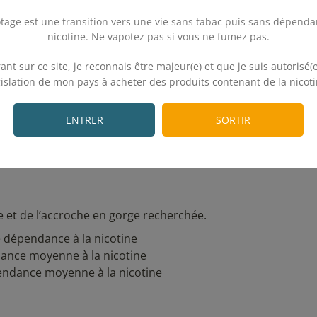
tage est une transition vers une vie sans tabac puis sans dépenda
nicotine. Ne vapotez pas si vous ne fumez pas.
.
ant sur ce site, je reconnais être majeur(e) et que je suis autorisé(e
gislation de mon pays à acheter des produits contenant de la nicoti
.
ENTRER
SORTIR
et de l’accroche en gorge recherchée.
le dépendance à la nicotine
ance moyenne à la nicotine
endance moyenne à la nicotine