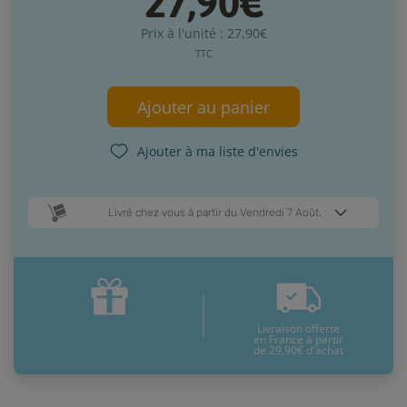
27,90€
Prix à l'unité : 27,90€
TTC
Ajouter au panier
Ajouter à ma liste d'envies
Livré chez vous à partir du Vendredi 7 Août.
Dates de livraison estimées* :
Lundi 10 Août
Vendredi 7 Août
Livraison offerte
* Pour une livraison en France métropolitaine
+ d'infos
en France à partir
de 29,90€ d'achat