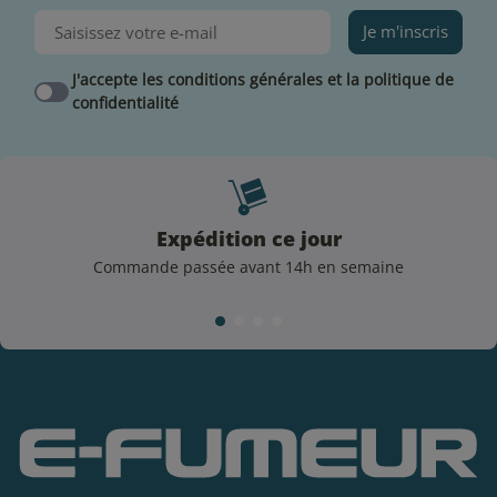
DLUO (date limite d’utilisation optimale) sur votre
flacon avant que le produit ne perde certaines de ses
Je m'inscris
qualités gustatives et de respecter ces quelques règles
J'accepte les conditions générales et la politique de
essentielles :
confidentialité
Conserver votre e-liquide à l’abri de la lumière et
dans un endroit sec
Privilégiez le stockage de votre e-liquide à une
température ambiante +/- 18°C
Evitez de laisser votre e-liquide à l’air libre.
Expédition ce jour
Rebouchez soigneusement votre flacon après
Commande passée avant 14h en semaine
chaque utilisation
Précautions d’emploi
Dangereux, respecter les précautions d’emploi. Les
flacons d’e-liquide de la marque T Juice sont étiquetés
selon les dispositions de l’article 48 du règlement
n°1272/2008.
Conformément à la réglementation en vigueur, l’une