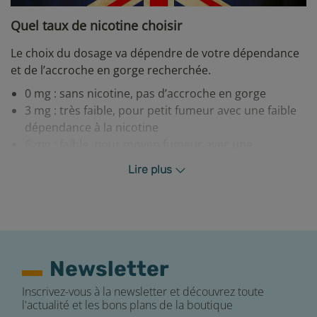
Quel taux de nicotine choisir
Le choix du dosage va dépendre de votre dépendance
et de l’accroche en gorge recherchée.
0 mg : sans nicotine, pas d’accroche en gorge
3 mg : très faible, pour petit fumeur avec une faible
dépendance à la nicotine
6 mg : faible, pour moyen fumeur avec une
dépendance moyenne à la nicotine
Lire plus
12 mg : moyen, pour un bon fumeur avec une
dépendance moyenne à la nicotine
18 mg : fort, pour un gros fumeur avec une forte
dépendance à la nicotine
Préservation du e-liquide
Newsletter
Afin de profiter au maximum des saveurs de votre e-
Inscrivez-vous à la newsletter et découvrez toute
liquide, E-FUMEUR vous recommande de vérifier la
l'actualité et les bons plans de la boutique