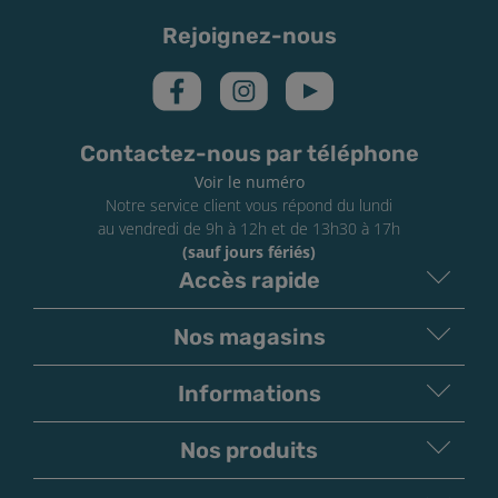
des mentions d’avertissement et de danger sont
Rejoignez-nous
présentes sur le flacon :
3 mg/ml de nicotine :
H312
Nocif par contact cutané,
catégorie 4
6 mg/ml et plus de nicotine :
H311
Toxique par
Contactez-nous par téléphone
contact cutané, catégorie 3
Voir le numéro
Notre service client vous répond du lundi
au vendredi de 9h à 12h et de 13h30 à 17h
(sauf jours fériés)
Accès rapide
Nos magasins
Informations
Nos produits