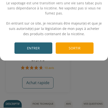
Le vapotage est une transition vers une vie sans tabac puis
sans dépendance à la nicotine. Ne vapotez pas si vous ne
fumez pas.
.
En entrant sur ce site, je reconnais être majeur(e) et que je
suis autorisé(e) par la législation de mon pays à acheter
des produits contenant de la nicotine.
Red Astaire 50 mL - T-Juice
.
ENTRER
SORTIR
Fruits rouges - Raisin - Anis
19,90€
Achat rapide
10 avis
DESCRIPTIF
FICHE TECHNIQUE
AVIS
VOS QUESTIONS