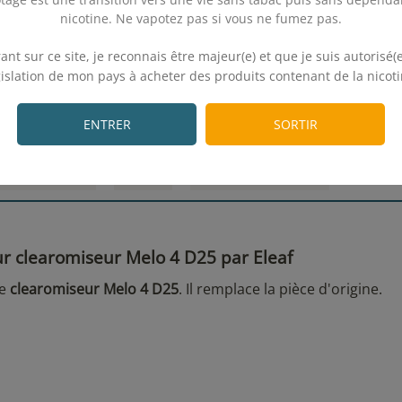
nicotine. Ne vapotez pas si vous ne fumez pas.
 2, 3, 3 Mini, 4, 5, Melo Ice,
.
tis, Triton, Triton 2, Target
ant sur ce site, je reconnais être majeur(e) et que je suis autorisé(e
Pro
9,90€
gislation de mon pays à acheter des produits contenant de la nicoti
.
ENTRER
SORTIR
135 avis
 TECHNIQUE
AVIS
VOS QUESTIONS
r clearomiseur Melo 4 D25 par Eleaf
le
clearomiseur Melo 4 D25
. Il remplace la pièce d'origine.