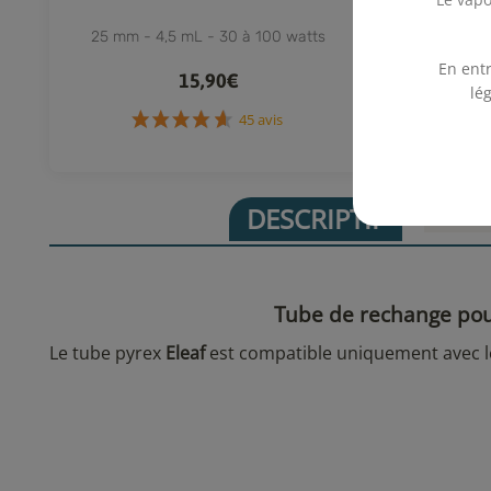
Melo 1,
25 mm - 4,5 mL - 30 à 100 watts
Atlan
En entr
15,90€
lé
45 avis
DESCRIPTIF
FICHE
Tube de rechange pou
Le tube pyrex
Eleaf
est compatible uniquement avec 