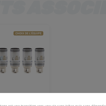
CHOIX DE L'ÉQUIPE
istance EC2 (x5) -
Eleaf
tage est une transition vers une vie sans tabac puis sans dépenda