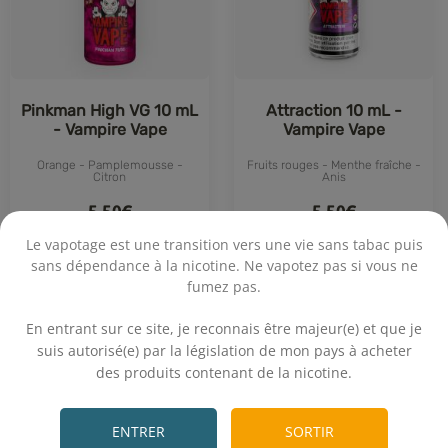
Pinkman High VG 10 mL
Attraction 10 mL -
- Vampire Vape
Vampire Vape
Orange - Pamplemousse -
Fruits rouges - Menthe fraîche -
Citron
Anis
5,50€
5,50€
Le vapotage est une transition vers une vie sans tabac puis
On attend vos avis
On attend vos avis
sans dépendance à la nicotine. Ne vapotez pas si vous ne
fumez pas.
Achat rapide
Achat rapide
.
En entrant sur ce site, je reconnais être majeur(e) et que je
suis autorisé(e) par la législation de mon pays à acheter
des produits contenant de la nicotine.
.
ENTRER
SORTIR