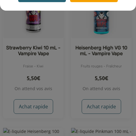
Strawberry Kiwi 10 mL -
Heisenberg High VG 10
Vampire Vape
mL - Vampire Vape
Fraise - Kiwi
Fruits rouges - Fraîcheur
5,50€
5,50€
On attend vos avis
On attend vos avis
Achat rapide
Achat rapide