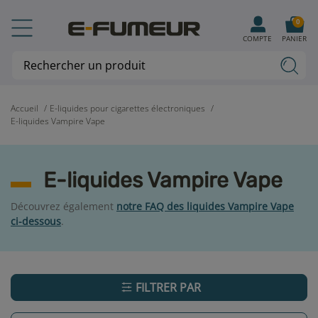
0
COMPTE
PANIER
Accueil
E-liquides pour cigarettes électroniques
E-liquides Vampire Vape
E-liquides Vampire Vape
Découvrez également
notre FAQ des liquides Vampire Vape
ci-dessous
.
FILTRER PAR