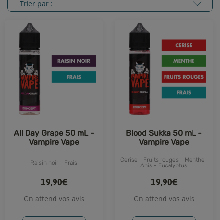
Trier par :
All Day Grape 50 mL -
Blood Sukka 50 mL -
Vampire Vape
Vampire Vape
Cerise - Fruits rouges - Menthe-
Raisin noir - Frais
Anis - Eucalyptus
19,90€
19,90€
On attend vos avis
On attend vos avis