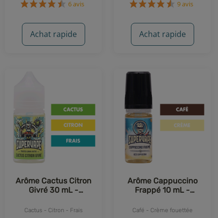
6 avis
9 avis
Achat rapide
Achat rapide
Arôme Cactus Citron
Arôme Cappuccino
Givré 30 mL -
Frappé 10 mL -
Supervape
Supervape
Cactus - Citron - Frais
Café - Crème fouettée