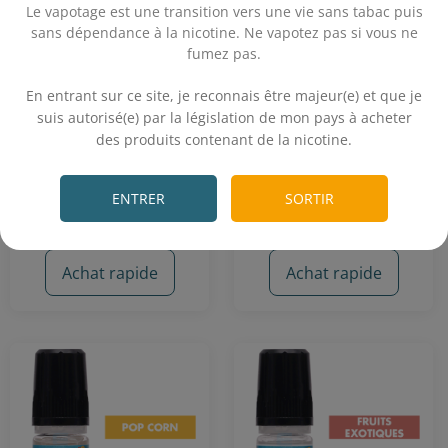
Le vapotage est une transition vers une vie sans tabac puis
sans dépendance à la nicotine. Ne vapotez pas si vous ne
fumez pas.
.
Arôme Fruits Rouges 10
Arôme Pêche Abricot -
mL - Supervape
Supervape
En entrant sur ce site, je reconnais être majeur(e) et que je
suis autorisé(e) par la législation de mon pays à acheter
Fruits rouges
Pêche - Abricot
des produits contenant de la nicotine.
.
3,90€
3,90€
ENTRER
SORTIR
Achat rapide
Achat rapide
4 avis
9 avis