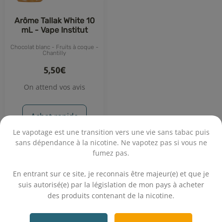
Arôme Tallak White 10
mL - Vape Institut
Chocolat blanc - Fruits à coque -
Chantilly
5,50€
On attend vos avis
Achat rapide
Le vapotage est une transition vers une vie sans tabac puis
sans dépendance à la nicotine. Ne vapotez pas si vous ne
fumez pas.
.
En entrant sur ce site, je reconnais être majeur(e) et que je
suis autorisé(e) par la législation de mon pays à acheter
des produits contenant de la nicotine.
.