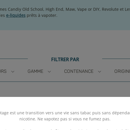
ômes
Candiy Old School, High End, Maw, Vape or DIY, Revolute et Le
des
e-liquides
prêts à vapoter.
FILTRER PAR
URS
GAMME
CONTENANCE
ORIGIN
tage est une transition vers une vie sans tabac puis sans dépenda
nicotine. Ne vapotez pas si vous ne fumez pas.
.