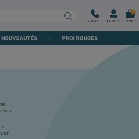
0
CONTACT
COMPTE
PANIER
NOUVEAUTÉS
PRIX ROUGES
ues
de ses
me
ec un