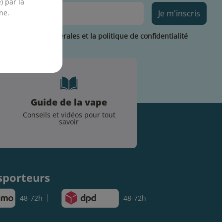
) par la
ne.
Je m'inscris
les conditions générales et la politique de confidentialité
Guide de la vape
Conseils et vidéos pour tout
savoir
.
sporteurs
48-72h
48-72h