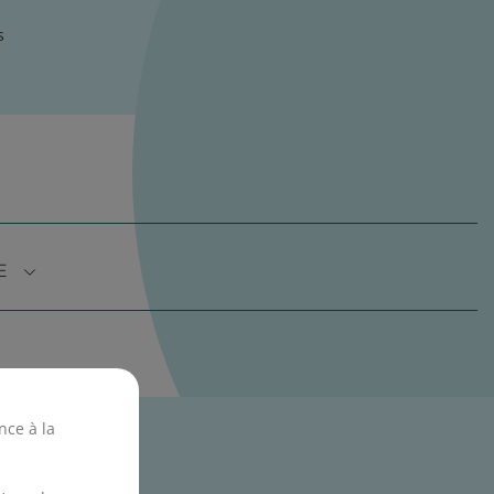
s
E
nce à la