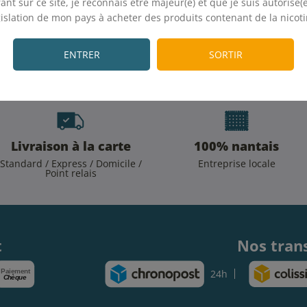
ant sur ce site, je reconnais être majeur(e) et que je suis autorisé(e
gislation de mon pays à acheter des produits contenant de la nicoti
ctualité et les bons plans de la
.
J'accepte 
ENTRER
SORTIR
Livraison à la carte
100% nantais
Standard / Express / Domicile /
Entreprise locale
Point relais
.
t
Nos tran
Paiement
24h
Chèque