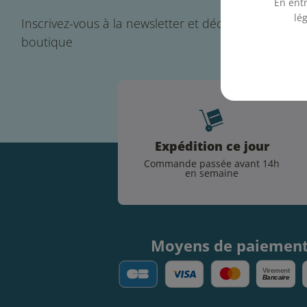
En entr
lé
Inscrivez-vous à la newsletter et découvrez toute l'a
boutique
Expédition ce jour
Commande passée avant 14h
en semaine
Moyens de paiemen
V
irement
Bancaire