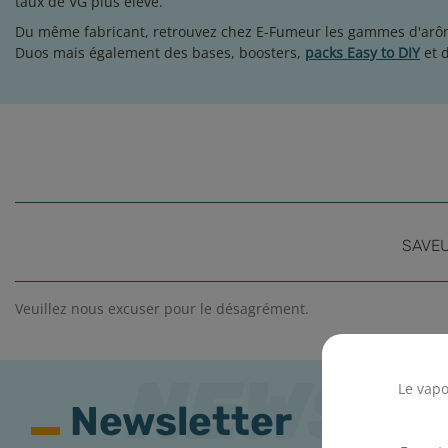
taux de VG plus élevé.
Du même fabricant, retrouvez chez E-Fumeur les gammes d'ar
Duos
mais également des
bases
,
boosters
,
packs Easy to DIY
et 
SAVE
Veuillez nous excuser pour le désagrément.
Le vapo
Newsletter