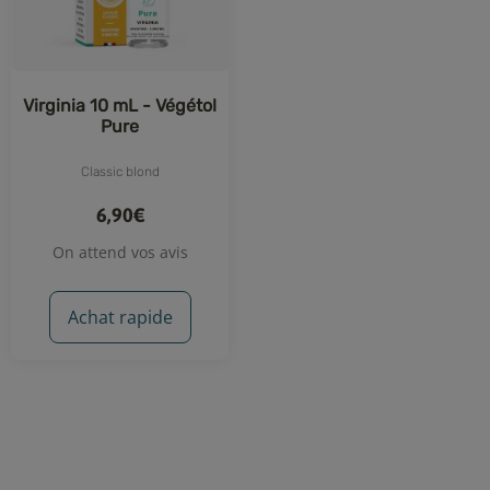
Virginia 10 mL - Végétol
Pure
Classic blond
6,90€
On attend vos avis
Achat rapide