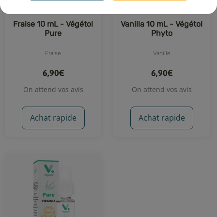
Fraise 10 mL - Végétol
Vanilla 10 mL - Végétol
Pure
Phyto
Fraise
Vanille
6,90€
6,90€
On attend vos avis
On attend vos avis
Achat rapide
Achat rapide