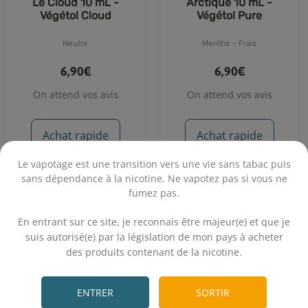
Le Cloud 10 mL -
Arctique 10 mL -
Végétol Cloud
Végétol Pure
Neutre
Menthe - Frais
6,90€
6,90€
On attend vos avis
On attend vos avis
Achat rapide
Achat rapide
Le vapotage est une transition vers une vie sans tabac puis
sans dépendance à la nicotine. Ne vapotez pas si vous ne
fumez pas.
.
En entrant sur ce site, je reconnais être majeur(e) et que je
suis autorisé(e) par la législation de mon pays à acheter
des produits contenant de la nicotine.
.
ENTRER
SORTIR