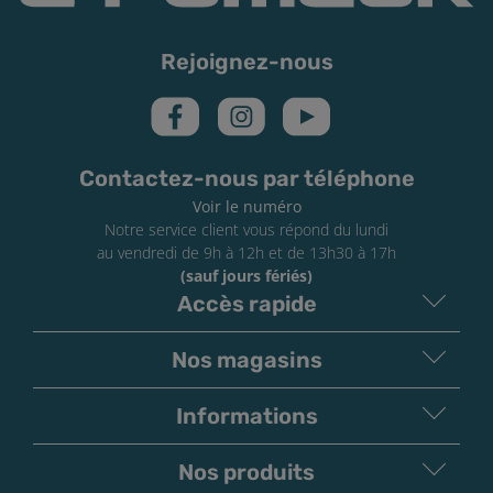
Assurez-vous d’utiliser une résistance en bon état et
d’amorcer toute résistance neuve avant de l’utiliser.
Rejoignez-nous
Précautions d’usage et sécurité
Les e-liquides sont réservés uniquement aux
personnes majeures. Ne vapotez pas si vous ne fumez
pas. Ils sont déconseillés aux femmes enceintes et aux
Contactez-nous par téléphone
personnes atteintes d’hypertension ou de maladies
Voir le numéro
cardiovasculaires. Conservez-les sous clef et hors de
Notre service client vous répond du lundi
portée des enfants. En cas de contact avec les yeux, la
au vendredi de 9h à 12h et de 13h30 à 17h
(sauf jours fériés)
peau ou d’ingestion, contactez immédiatement un
Accès rapide
médecin.
Nos magasins
Informations
Nos produits