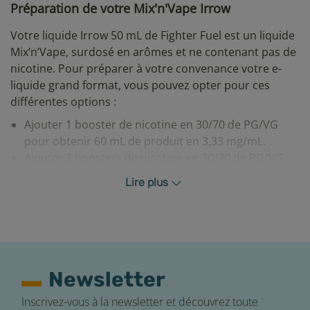
Préparation de votre Mix'n'Vape Irrow
Votre liquide Irrow 50 mL de Fighter Fuel est un liquide
Mix’n’Vape, surdosé en arômes et ne contenant pas de
nicotine. Pour préparer à votre convenance votre e-
liquide grand format, vous pouvez opter pour ces
différentes options :
Ajouter 1 booster de nicotine en 30/70 de PG/VG
pour obtenir 60 mL de produit en 3,33 mg/mL.
Ajouter 2 boosters de nicotine en 30/70 de PG/VG
pour obtenir 70 mL de produit en 5,71 mg/mL.
Lire plus
Ajouter 20 mL de base neutre en 30/70 de PG/VG
pour obtenir 70 mL de produit sans nicotine.
Après avoir effectué votre mélange, nous vous
conseillons de laisser reposer votre e-liquide environ
24h pour un rendu de saveurs optimal. Pour plus
Newsletter
d’informations,
découvrez notre tuto vidéo
sur les e-
liquides Mix’n’Vape.
Inscrivez-vous à la newsletter et découvrez toute