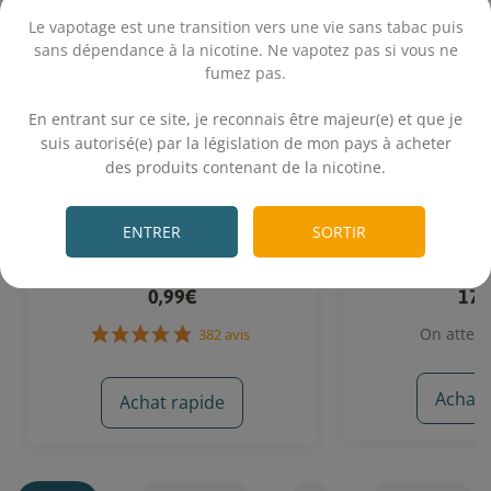
Le vapotage est une transition vers une vie sans tabac puis
sans dépendance à la nicotine. Ne vapotez pas si vous ne
fumez pas.
.
En entrant sur ce site, je reconnais être majeur(e) et que je
suis autorisé(e) par la législation de mon pays à acheter
des produits contenant de la nicotine.
Booster nicotine - Liquideo
Assassin 50 mL
.
(Tribal
ENTRER
SORTIR
Booster 10 mL dosé à 20 mg/mL de
Fraise - Barbe
nicotine
0,99€
17,
On attend
Achat 
Achat rapide
382 avis