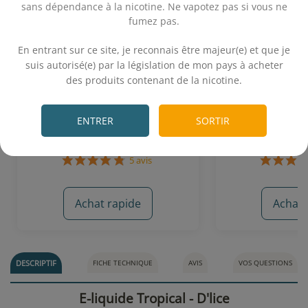
sans dépendance à la nicotine. Ne vapotez pas si vous ne
fumez pas.
.
En entrant sur ce site, je reconnais être majeur(e) et que je
suis autorisé(e) par la législation de mon pays à acheter
Mangue Rose (30 VG) 10 mL -
Tropical Cloud 
des produits contenant de la nicotine.
Alfaliquid
Alfal
.
Goyave - Pomme -
Mangue
Camo
ENTRER
SORTIR
5,90€
5,
Achat rapide
Achat 
5 avis
DESCRIPTIF
FICHE TECHNIQUE
AVIS
VOS QUESTIONS
E-liquide Tropical - D'lice