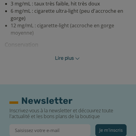
3 mg/mL : taux très faible, hit très doux
6 mg/mL : cigarette ultra-light (peu d'accroche en
gorge)
12 mg/mL : cigarette-light (accroche en gorge
moyenne)
Conservation
Afin de profiter au maximum des saveurs de votre e-
Lire plus
liquide, E-FUMEUR vous recommande de vérifier la
DLUO (date limite d’utilisation optimale) sur votre
flacon avant que le produit ne perde certaines de ses
qualités gustatives et de respecter ces quelques règles
essentielles :
Newsletter
Conserver votre e-liquide à l’abri de la lumière et
dans un endroit sec
Inscrivez-vous à la newsletter et découvrez toute
l'actualité et les bons plans de la boutique
Privilégiez le stockage de votre e-liquide à une
température ambiante +/- 18°C
Je m'inscris
Évitez de laisser votre e-liquide à l’air libre.