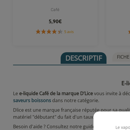
Café
5,90€
5 avis
DESCRIPTIF
FICHE
E-l
Le
e-liquide Café de la marque D’Lice
vous invite à dé
saveurs boissons
dans notre catégorie.
Dlice est une marque française réputée pour sa quali
matériel "débutant" du fait d'un taux de PG/VG de 70
Besoin d'aide ? Consultez notre guide "
Comment bien 
Le vapo