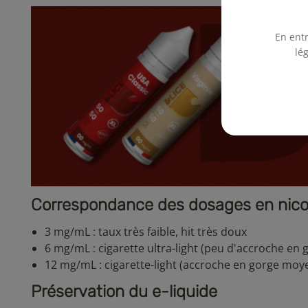
En entr
lé
Correspondance des dosages en nic
3 mg/mL : taux très faible, hit très doux
6 mg/mL : cigarette ultra-light (peu d'accroche en 
12 mg/mL : cigarette-light (accroche en gorge moy
Préservation du e-liquide