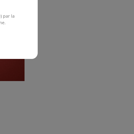
) par la
ne.