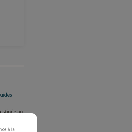
 avis
quides
destinée au
nce à la