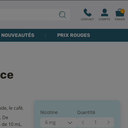
0
CONTACT
COMPTE
PANIER
NOUVEAUTÉS
PRIX ROUGES
ice
de, le café.
Nicotine
Quantité
. De
6 mg
n de 10 mL.