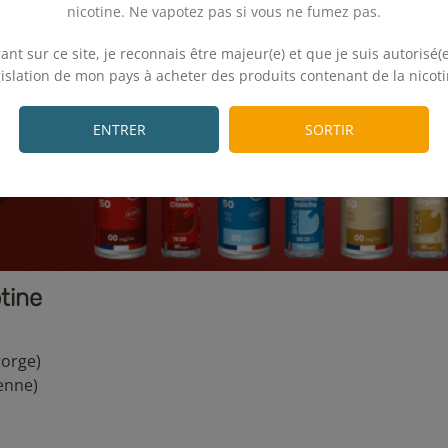
nicotine. Ne vapotez pas si vous ne fumez pas.
.
ant sur ce site, je reconnais être majeur(e) et que je suis autorisé(e
gislation de mon pays à acheter des produits contenant de la nicoti
.
ENTRER
SORTIR
otine
gorge)
enne)