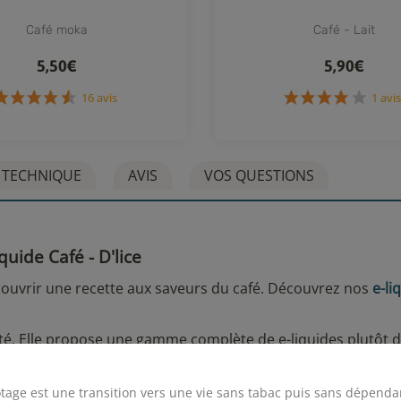
Café moka
Café - Lait
5,50€
5,90€
16 avis
1
 TECHNIQUE
AVIS
VOS QUESTIONS
iquide Café - D'lice
couvrir une recette aux saveurs du café. Découvrez nos
e-li
té. Elle propose une gamme complète de e-liquides plutôt 
/30.
choisir son e-liquide
".
tage est une transition vers une vie sans tabac puis sans dépenda