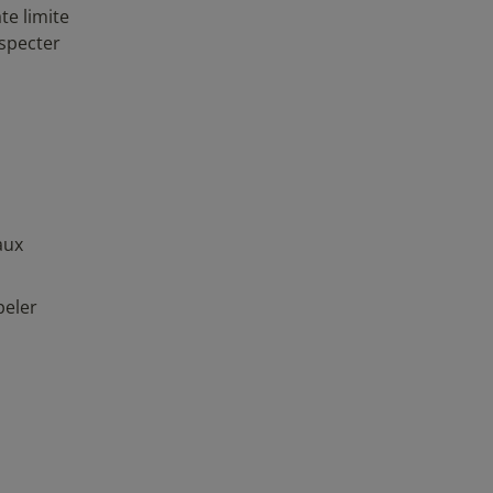
te limite
especter
aux
peler