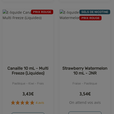
PRIX ROUGE
SELS DE NICOTINE
PRIX ROUGE
Canaille 10 mL - Multi
Strawberry Watermelon
Freeze (Liquideo)
10 mL - JNR
Pastèque - Kiwi - Frais
Fraise - Pastèque
3,43€
3,54€
On attend vos avis