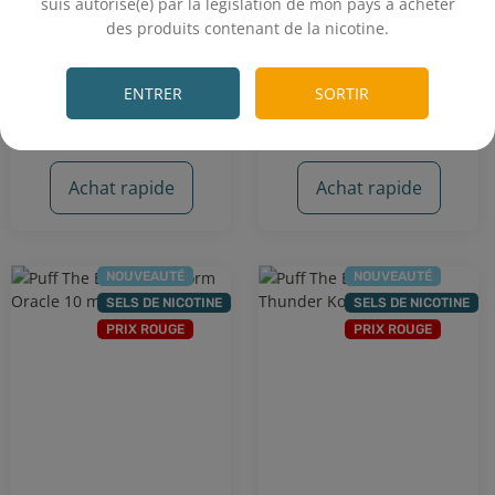
suis autorisé(e) par la législation de mon pays à acheter
des produits contenant de la nicotine.
750 mAh - 10 mL
750 mAh - 10 mL
.
13,23€
13,23€
ENTRER
SORTIR
On attend vos avis
On attend vos avis
Achat rapide
Achat rapide
NOUVEAUTÉ
NOUVEAUTÉ
SELS DE NICOTINE
SELS DE NICOTINE
PRIX ROUGE
PRIX ROUGE