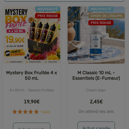
NOUVEAUTÉ
NOUVEAUTÉ
PRIX ROUGE
CHOIX DE L'ÉQUIPE
PRIX ROUGE
Mystery Box Fruitée 4 x
M Classic 10 mL -
50 mL
Essentiels (E-Fumeur)
4 x 50 mL - Saveurs fruitées
Classic léger
19,90€
2,45€
On attend vos avis
1 avis
Achat rapide