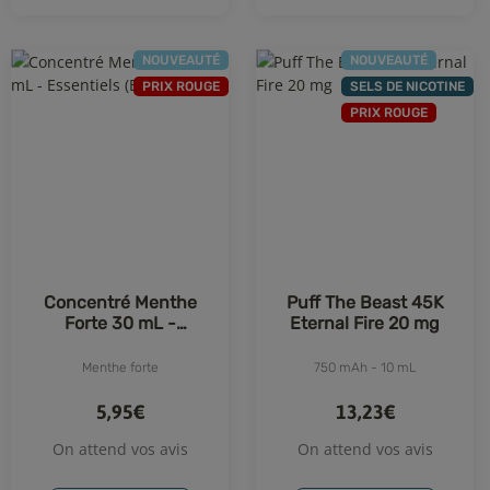
NOUVEAUTÉ
NOUVEAUTÉ
PRIX ROUGE
SELS DE NICOTINE
PRIX ROUGE
Concentré Menthe
Puff The Beast 45K
Forte 30 mL -
Eternal Fire 20 mg
Essentiels (E-Fumeur)
Menthe forte
750 mAh - 10 mL
5,95€
13,23€
On attend vos avis
On attend vos avis