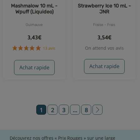
Mashmalow 10 mL -
Strawberry Ice 10 mL -
Wpuff (Liquideo)
JNR
Guimauve
Fraise - Frais
3,43€
3,54€
On attend vos avis
Achat rapide
Achat rapide
1
2
3
…
8
Découvrez nos offres « Prix Rouges » sur une large