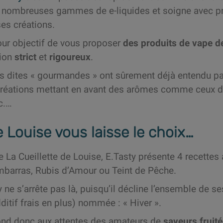
e nombreuses gammes de e-liquides et soigne avec pr
es créations.
pour objectif de vous proposer
des produits de vape de
tion
strict
et
rigoureux
.
s dites « gourmandes » ont sûrement déjà entendu p
réations mettant en avant des arômes comme ceux d
c.…
e Louise vous laisse le choix…
a Cueillette de Louise, E.Tasty présente 4 recettes a
mbarras, Rubis d’Amour ou Teint de Pêche.
y ne s’arrête pas là, puisqu’il décline l’ensemble de 
ditif frais en plus) nommée : « Hiver ».
ond donc aux attentes des amateurs de
saveurs fruit