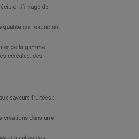
écision l’image de
 qualité
qui respectent
arler de la gamme
es céréales, des
ux saveurs fruitées :
ses créations dans
une
ées
et à celles des