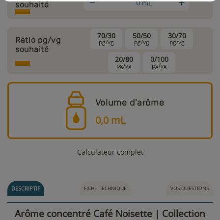
+
mL
souhaité
70/30
50/50
30/70
Ratio pg/vg
pg/vg
pg/vg
pg/vg
souhaité
20/80
0/100
pg/vg
pg/vg
Volume d'arôme
0,0
mL
Calculateur complet
DESCRIPTIF
FICHE TECHNIQUE
VOS QUESTIONS
Arôme concentré Café Noisette | Collection