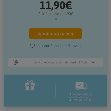
11,90€
Prix à l'unité : 11,90€
TTC
Ajouter au panier
Ajouter à ma liste d'envies
Livré chez vous à partir du Mardi 11 Août.
Dates de livraison estimées* :
Jeudi 13 Août
Mardi 11 Août
Livraison offerte
* Pour une livraison en France métropolitaine
+ d'infos
en France à partir
de 29,90€ d'achat