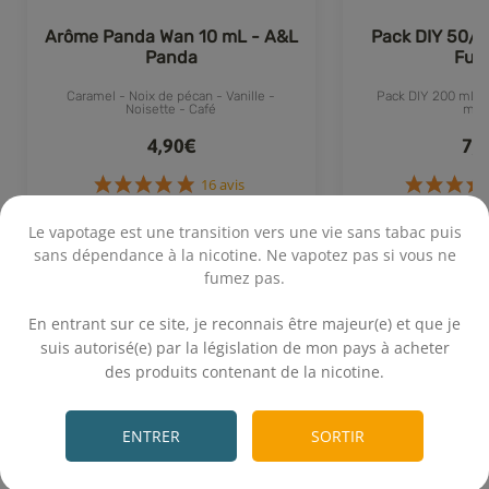
Arôme Panda Wan 10 mL - A&L
Pack DIY 50/5
Panda
Fum
Caramel - Noix de pécan - Vanille -
Pack DIY 200 mL 50
Noisette - Café
mg
4,90€
7,
Le vapotage est une transition vers une vie sans tabac puis
Achat rapide
Achat 
16 avis
sans dépendance à la nicotine. Ne vapotez pas si vous ne
fumez pas.
.
En entrant sur ce site, je reconnais être majeur(e) et que je
suis autorisé(e) par la législation de mon pays à acheter
des produits contenant de la nicotine.
.
Calcul rapide
ENTRER
SORTIR
Volume final