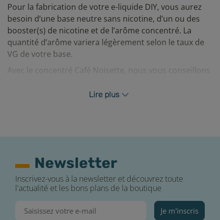
Pour la fabrication de votre e-liquide DIY, vous aurez
besoin d’une base neutre sans nicotine, d’un ou des
booster(s) de nicotine et de l’arôme concentré. La
quantité d’arôme variera légèrement selon le taux de
VG de votre base.
Avec le concentré Café Noisette, nous vous conseillons
de mélanger :
Lire plus
12% de concentré dans une base PG/VG de 70/30.
15% de concentré dans une base PG/VG de 50/50.
20% de concentré dans une base 100% VG.
Secouez pendant 20 secondes votre mélange et
laissez-le reposer pour la maturation des arômes.
Newsletter
Maturation
Inscrivez-vous à la newsletter et découvrez toute
l'actualité et les bons plans de la boutique
Pour obtenir un e-liquide excellent, il est très
important de le laisser steeper/maturer. C’est une
Je m'inscris
période plus ou moins longue où les arômes vont