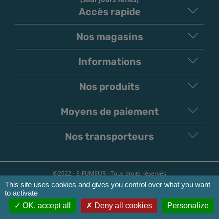
Accès rapide
Nos magasins
Informations
Nos produits
Moyens de paiement
V
irement
Paiement
Bancaire
Chèque
Nos transporteurs
©2022 - E-FUMEUR - Tous droits réservés
This site uses cookies and gives you control over what you want
Conditions d'utilisation
to activate
Mentions légales
OK, accept all
Deny all cookies
Personalize
Politique de confidentialité