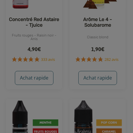
Concentré Red Astaire
Arôme Le 4 -
- Tjuice
Solubarome
Fruits rouges - Raisin noir -
Classic blond
Anis
4,90€
1,90€
Achat rapide
Achat rapide
333 avis
282 avis