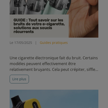
GUIDE : Tout savoir sur les
bruits de votre e-cigarette,
solutions aux soucis
récurrents
Le 17/05/2025
|
Guides pratiques
Une cigarette électronique fait du bruit. Certains
modèles peuvent effectivement être
relativement bruyants. Cela peut crépiter, siffler,
glouglouter voire même vibrer maintenant. Avec
Lire plus
un peu de logique, vous allez voir qu’il est assez
facile d’analyser ce qui se passe.