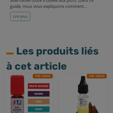
alternative toute trouvée aux puffs. Dans ce
guide, nous vous expliquons comment
fonctionne ce type de matériel simple
Lire plus
d'utilisation.
Les produits liés
à cet article
TOP VENTE
TOP VENTE