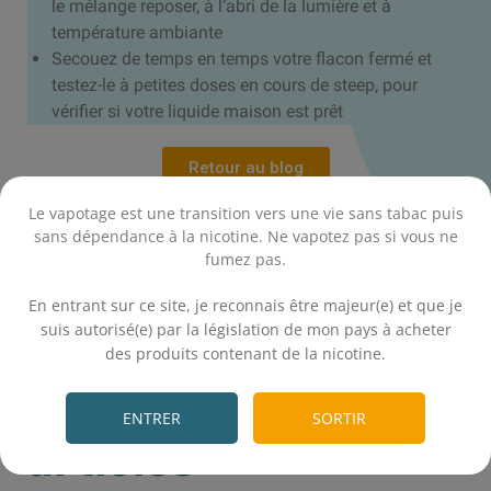
le mélange reposer, à l’abri de la lumière et à
température ambiante
Secouez de temps en temps votre flacon fermé et
testez-le à petites doses en cours de steep, pour
vérifier si votre liquide maison est prêt
Retour au blog
Le vapotage est une transition vers une vie sans tabac puis
Tous les guides
sans dépendance à la nicotine. Ne vapotez pas si vous ne
fumez pas.
.
En entrant sur ce site, je reconnais être majeur(e) et que je
suis autorisé(e) par la législation de mon pays à acheter
des produits contenant de la nicotine.
.
Les derniers
ENTRER
SORTIR
articles