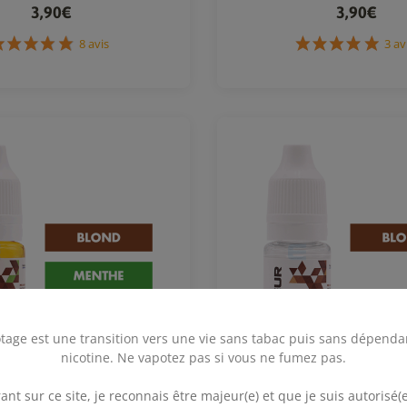
3,90€
3,90€
8 avis
tage est une transition vers une vie sans tabac puis sans dépenda
nicotine. Ne vapotez pas si vous ne fumez pas.
.
ant sur ce site, je reconnais être majeur(e) et que je suis autorisé(e