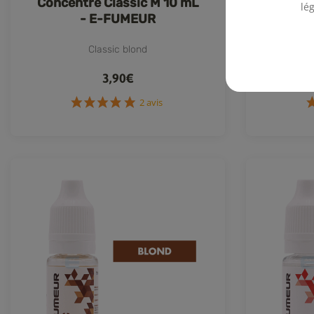
Concentré Classic M 10 mL
Concen
lé
- E-FUMEUR
10
Classic blond
Cl
3,90€
2 avis