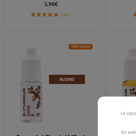
3,90€
3 avis
TOP VENTE
Le vapo
En entr