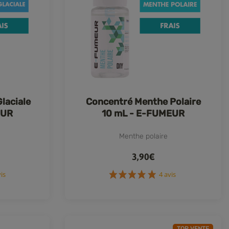
laciale
Concentré Menthe Polaire
EUR
10 mL - E-FUMEUR
Menthe polaire
3,90€
17 avis
4 avis
TOP VENTE