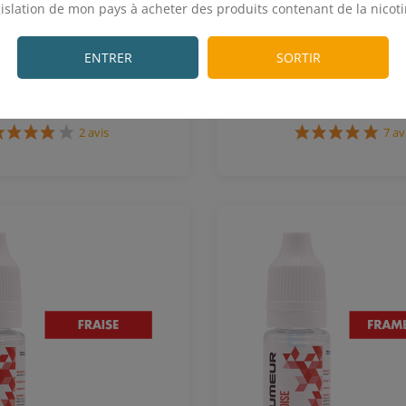
tré Classic Menthe
Concentré Classic 
gislation de mon pays à acheter des produits contenant de la nicoti
 mL - E-FUMEUR
mL - E-FUME
.
ENTRER
SORTIR
assic blond - Menthe
Classic blond - Caramel -
3,90€
3,90€
2 avis