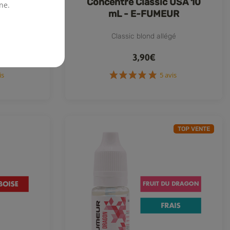
RY4 10
Concentré Classic USA 10
ne.
UR
mL - E-FUMEUR
 Vanille
Classic blond allégé
3,90€
7 avis
5 avis
TOP VENTE