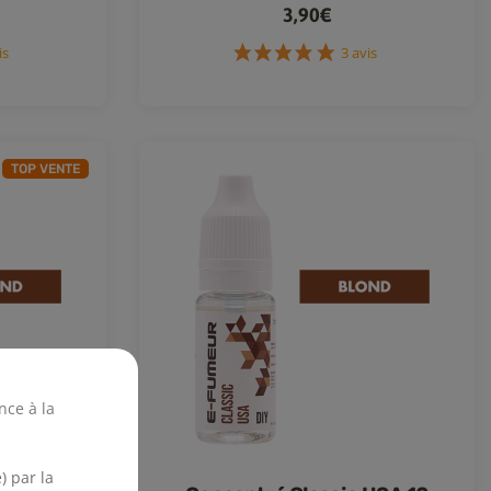
3,90€
3 avis
3 avis
TOP VENTE
nce à la
) par la