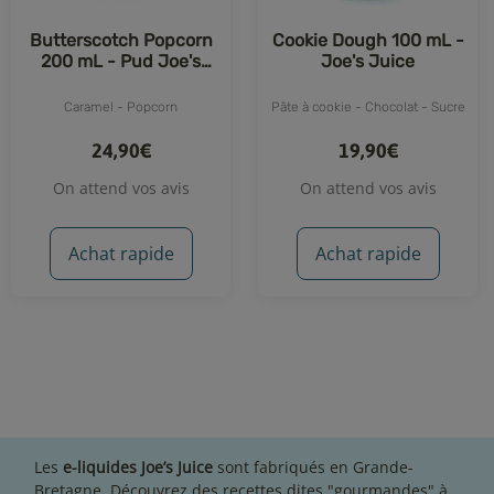
Butterscotch Popcorn
Cookie Dough 100 mL -
200 mL - Pud Joe's
Joe's Juice
Juice
Caramel - Popcorn
Pâte à cookie - Chocolat - Sucre
24,90€
19,90€
On attend vos avis
On attend vos avis
Achat rapide
Achat rapide
Les
e-liquides Joe’s Juice
sont fabriqués en Grande-
Bretagne. Découvrez des recettes dites "gourmandes" à