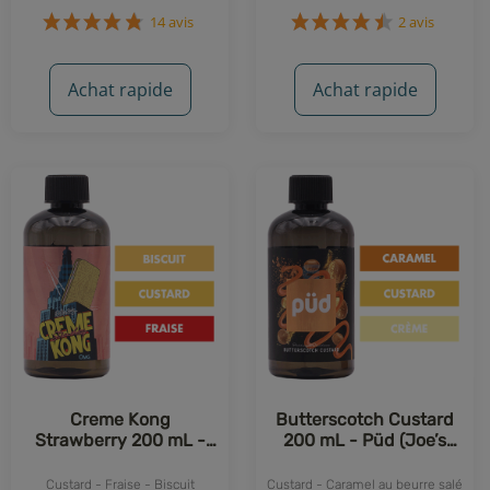
14 avis
2 avis
Achat rapide
Achat rapide
Creme Kong
Butterscotch Custard
Strawberry 200 mL -
200 mL - Püd (Joe’s
Joe's Juice
Juice)
Custard - Fraise - Biscuit
Custard - Caramel au beurre salé