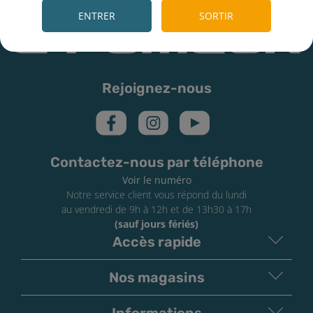
ENTRER
SORTIR
Rejoignez-nous
Contactez-nous par téléphone
Voir le numéro
Notre service client vous répond du lundi
au vendredi de 9h à 12h et de 13h30 à 17h
(sauf jours fériés)
Accès rapide
Nos magasins
Informations