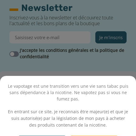
Newsletter
Inscrivez-vous à la newsletter et découvrez toute
l'actualité et les bons plans de la boutique
Je m'inscris
J'accepte les conditions générales et la politique de
confidentialité
Le vapotage est une transition vers une vie sans tabac puis
sans dépendance à la nicotine. Ne vapotez pas si vous ne
Expédition ce jour
fumez pas.
Commande passée avant 14h en semaine
.
En entrant sur ce site, je reconnais être majeur(e) et que je
suis autorisé(e) par la législation de mon pays à acheter
des produits contenant de la nicotine.
.