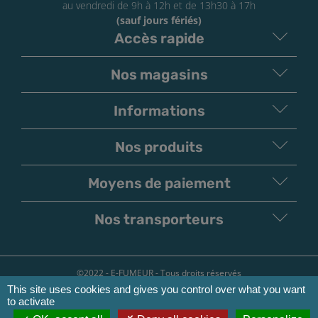
au vendredi de 9h à 12h et de 13h30 à 17h
(sauf jours fériés)
Accès rapide
Nos magasins
Informations
Nos produits
Moyens de paiement
V
irement
Paiement
Bancaire
Chèque
Nos transporteurs
©2022 - E-FUMEUR - Tous droits réservés
This site uses cookies and gives you control over what you want
Conditions d'utilisation
to activate
Mentions légales