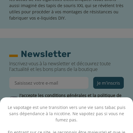
aussi imaginé des tapis de souris XXL qui se révèlent très
utiles pour procéder à vos montages de résistances ou
fabriquer vos e-liquides DIY
.
Newsletter
Inscrivez-vous à la newsletter et découvrez toute
l'actualité et les bons plans de la boutique
Je m'inscris
J'accepte les conditions générales et la politique de
confidentialité
Le vapotage est une transition vers une vie sans tabac puis
sans dépendance à la nicotine. Ne vapotez pas si vous ne
fumez pas.
.
En entrant sur ce site, je reconnais être majeur(e) et que je