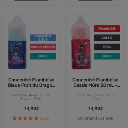
Concentré Framboise
Concentré Framboise
Bleue Fruit du Dragon
Cassis Mûre 30 mL -
30 mL - Vape City
Vape City
Framboise Bleue - Fruit du
Framboise - Cassis - Mûre -
Dragon - Frais
Frais
13,90€
13,90€
On attend vos avis