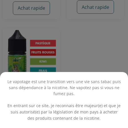
2 avis
Achat rapide
Achat rapide
Le vapotage est une transition vers une vie sans tabac puis
sans dépendance à la nicotine. Ne vapotez pas si vous ne
fumez pas.
Concentré Pastèque
.
Fruits Rouges Kiwi 30
mL - Vape City
En entrant sur ce site, je reconnais être majeur(e) et que je
Pastèque - Fruits Rouges - Kiwi
suis autorisé(e) par la législation de mon pays à acheter
- Frais
des produits contenant de la nicotine.
13,90€
.