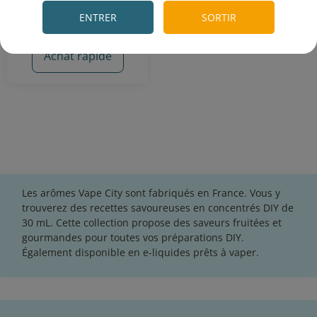
ENTRER
SORTIR
3 avis
Achat rapide
Les arômes Vape City sont fabriqués en France. Vous y
trouverez des recettes savoureuses en concentrés DIY de
30 mL. Cette collection propose des saveurs fruitées et
gourmandes pour toutes vos préparations DIY.
Également disponible en
e-liquides prêts à vaper
.