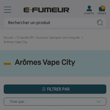
0
COMPTE
PANIER
Accueil
E liquide DIY : tout pour fabriquer son e-liquide
Arômes Vape City
Arômes Vape City
FILTRER PAR
Trier par :