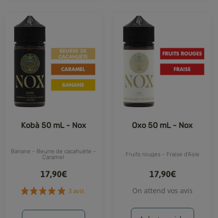
Kobà 50 mL - Nox
Oxo 50 mL - Nox
Banane - Beurre de cacahuète -
Fruits rouges - Fraise d'Asie
Caramel
17,90€
17,90€
On attend vos avis
3 avis