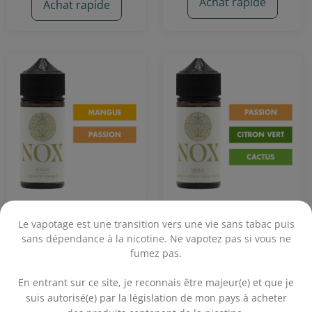
Achat rapide
Achat rapide
Tulùm 50 mL - Nox
Xibaà 50 mL - Nox
Le vapotage est une transition vers une vie sans tabac puis
sans dépendance à la nicotine. Ne vapotez pas si vous ne
fumez pas.
Fruit de la passion - Citron Vert -
Mangue - Fruit de la passion
Cactus
.
En entrant sur ce site, je reconnais être majeur(e) et que je
17,90€
17,90€
suis autorisé(e) par la législation de mon pays à acheter
On attend vos avis