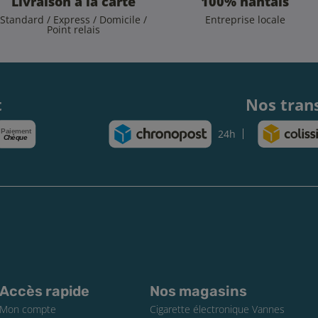
Livraison à la carte
100% nantais
Standard / Express / Domicile /
Entreprise locale
Point relais
.
t
Nos tran
Paiement
24h
Chèque
Accès rapide
Nos magasins
Mon compte
Cigarette électronique Vannes