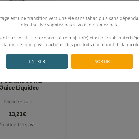
tage est une transition vers une vie sans tabac puis sans dépenda
nicotine. Ne vapotez pas si vous ne fumez pas.
.
ant sur ce site, je reconnais être majeur(e) et que je suis autorisé(e
gislation de mon pays à acheter des produits contenant de la nicoti
.
ENTRER
SORTIR
ky Banana 50 mL -
Juice Liquideo
Banane - Lait
13,23€
On attend vos avis