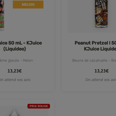
ice 50 mL - KJuice
Peanut Pretzel ! 5
(Liquideo)
KJuice Liquid
ème glacée - Melon
Beurre de cacahuète - Bre
13,23€
13,23€
On attend vos avis
On attend vos avi
PRIX ROUGE