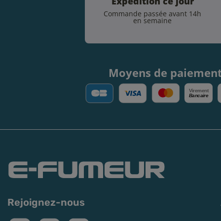
Expédition ce jour
Commande passée avant 14h
en semaine
Moyens de paiemen
V
irement
Bancaire
Rejoignez-nous