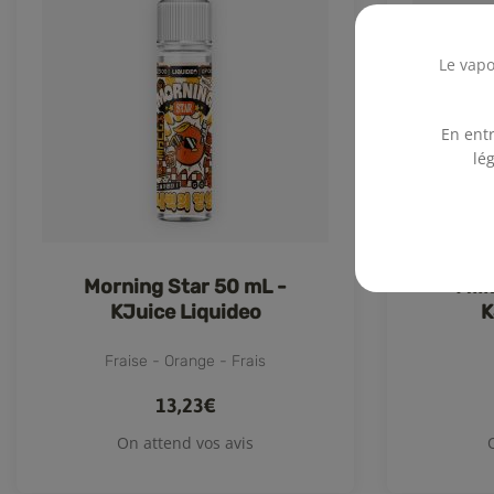
Le vapo
En entr
lé
Morning Star 50 mL -
Mil
KJuice Liquideo
K
Fraise - Orange - Frais
13,23€
On attend vos avis