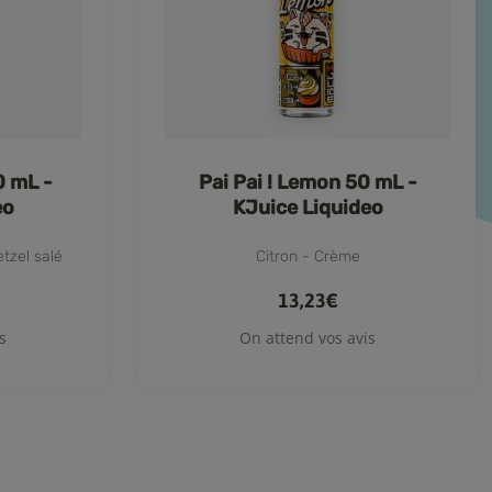
0 mL -
Pai Pai ! Lemon 50 mL -
eo
KJuice Liquideo
tzel salé
Citron - Crème
13,23€
s
On attend vos avis