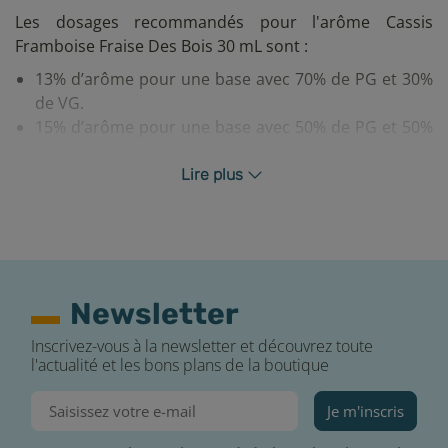
Les dosages recommandés pour l'arôme Cassis
Framboise Fraise Des Bois 30 mL sont :
13% d’arôme pour une base avec 70% de PG et 30%
de VG.
15% d’arôme pour une base avec 50% de PG et 50%
de VG.
20% d’arôme pour une base 100% VG.
Lire plus
Combien de temps dois-je laisser mon liquide
Protect maturer pour qu’il soit parfait ?
La maturation, aussi connue sous le nom de "steep",
est une étape décisive pour obtenir un e-liquide
Newsletter
maison avec une saveur bien développée. Plus votre
Inscrivez-vous à la newsletter et découvrez toute
base est riche en VG, plus le steep doit être prolongé.
l'actualité et les bons plans de la boutique
Voici un guide des durées minimales recommandées :
Entre 48 et 72 heures pour un arôme mono-fruité.
Je m'inscris
Entre 7 et 15 jours pour un arôme complexe.