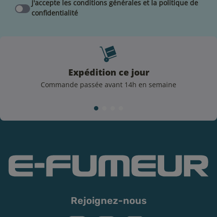
Entre 15 et 20 jours pour un arôme "classic" ou
J'accepte les conditions générales et la politique de
"gourmand".
confidentialité
Secouer votre flacon tous les jours pendant la
maturation est essentiel pour garantir une meilleure
diffusion des arômes et accélérer le processus.
Expédition ce jour
Vapoter un arôme DIY : soyez vigilant
Commande passée avant 14h en semaine
Ne vapotez pas si vous n’êtes pas fumeur. Vapoter un
liquide DIY est interdit aux mineurs et déconseillé aux
femmes enceintes ainsi qu’aux personnes sensibles.
Si vous choisissez de vapoter un e-liquide contenant de
la nicotine, il est essentiel de respecter les dosages et
de ne pas dépasser les limites recommandées. En cas
de doute ou d'effets indésirables, cessez
immédiatement et consultez un professionnel de
santé.
Rejoignez-nous