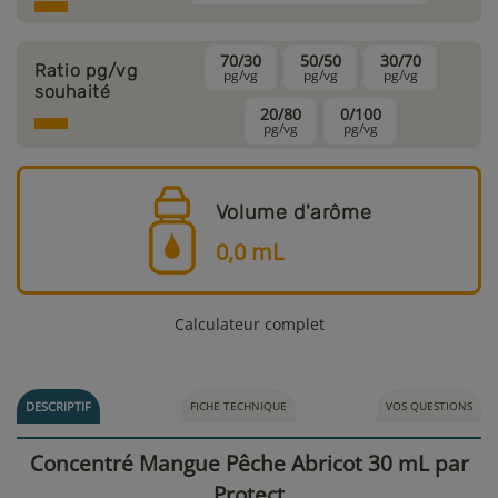
70/30
50/50
30/70
Ratio pg/vg
pg/vg
pg/vg
pg/vg
souhaité
20/80
0/100
pg/vg
pg/vg
Volume d'arôme
0,0
mL
Calculateur complet
DESCRIPTIF
FICHE TECHNIQUE
VOS QUESTIONS
Concentré Mangue Pêche Abricot 30 mL par
Protect