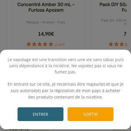
Concentré Amber 30 mL -
Pack DIY 50/5
Furiosa Apozem
Fum
Pack DIY 200 mL 50
Mangue - Ananas - Frais
mg
14,90€
7,
Le vapotage est une transition vers une vie sans tabac puis
Achat rapide
Achat 
2 avis
sans dépendance à la nicotine. Ne vapotez pas si vous ne
fumez pas.
.
En entrant sur ce site, je reconnais être majeur(e) et que je
suis autorisé(e) par la législation de mon pays à acheter
des produits contenant de la nicotine.
Calcul rapide
.
ENTRER
SORTIR
Volume final
+
mL
souhaité