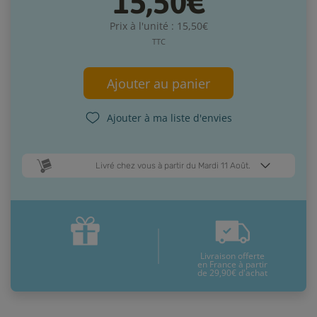
15,50€
Prix à l'unité : 15,50€
TTC
Ajouter au panier
Ajouter à ma liste d'envies
Livré chez vous à partir du Mardi 11 Août.
Dates de livraison estimées* :
Jeudi 13 Août
Mardi 11 Août
Livraison offerte
* Pour une livraison en France métropolitaine
+ d'infos
en France à partir
de 29,90€ d'achat