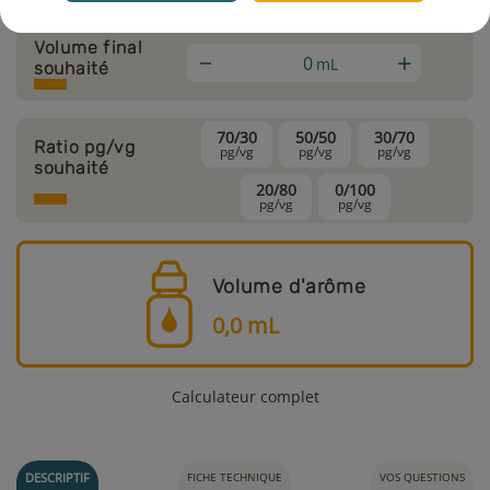
Volume final
+
mL
souhaité
70/30
50/50
30/70
Ratio pg/vg
pg/vg
pg/vg
pg/vg
souhaité
20/80
0/100
pg/vg
pg/vg
Volume d'arôme
0,0
mL
Calculateur complet
DESCRIPTIF
FICHE TECHNIQUE
VOS QUESTIONS