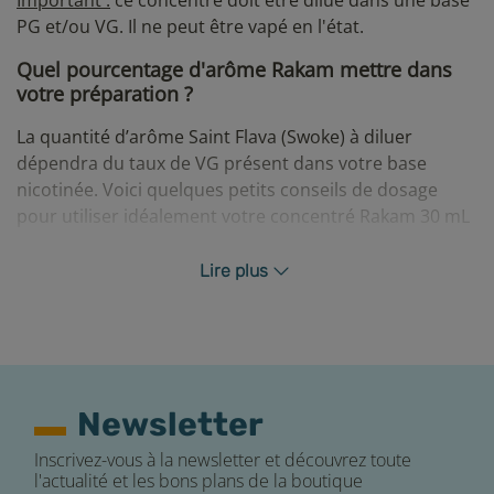
Important :
ce concentré doit être dilué dans une base
PG et/ou VG. Il ne peut être vapé en l'état.
Quel pourcentage d'arôme Rakam mettre dans
votre préparation ?
La quantité d’arôme Saint Flava (Swoke) à diluer
dépendra du taux de VG présent dans votre base
nicotinée. Voici quelques petits conseils de dosage
pour utiliser idéalement votre concentré Rakam 30 mL
:
Lire plus
6% d’arôme pour une base PG/VG à 70/30.
9% d’arôme pour une base PG/VG à 50/50.
14% d’arôme pour une base 100% VG.
N’hésitez pas à nous solliciter si vous avez besoin de
conseils pour réaliser votre premier DIY ou consultez
Newsletter
notre guide complet.
Inscrivez-vous à la newsletter et découvrez toute
Temps de maturation de votre e-liquide DIY
l'actualité et les bons plans de la boutique