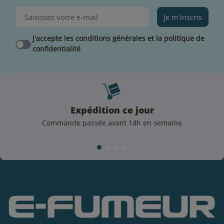
Rakam
Je m'inscris
Lorsque votre préparation sera terminée et bien
mélangé, vous devrez laisser steeper votre e-liquide
J'accepte les conditions générales et la politique de
Rakam durant sept jours minimum. Votre temps de
confidentialité
maturation dépendra du taux de glycérine végétale
utilisée et du type de saveurs utilisées.
Expédition ce jour
Commande passée avant 14h en semaine