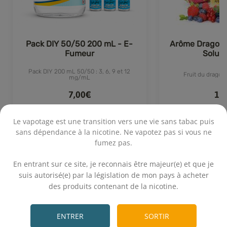
Pack DIY 50/50 200 mL - E-
Arôme Dragon 
Fumeur
Solub
Pack DIY 200 mL 50/50 : 3, 6, 9 et 12
Fruit du dragon
mg/mL
7,00€
1,
Le vapotage est une transition vers une vie sans tabac puis
sans dépendance à la nicotine. Ne vapotez pas si vous ne
fumez pas.
Achat rapide
Achat 
101 avis
.
En entrant sur ce site, je reconnais être majeur(e) et que je
suis autorisé(e) par la législation de mon pays à acheter
des produits contenant de la nicotine.
.
Calcul rapide
ENTRER
SORTIR