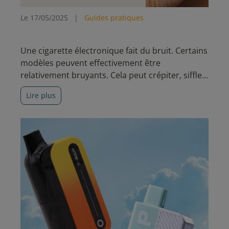
Le 17/05/2025
|
Guides pratiques
Une cigarette électronique fait du bruit. Certains
modèles peuvent effectivement être
relativement bruyants. Cela peut crépiter, siffler,
glouglouter voire même vibrer maintenant. Avec
Lire plus
un peu de logique, vous allez voir qu’il est assez
facile d’analyser ce qui se passe.