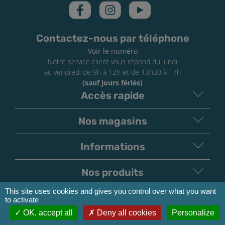
Contactez-nous par téléphone
Voir le numéro
Notre service client vous répond du lundi
au vendredi de 9h à 12h et de 13h30 à 17h
(sauf jours fériés)
Accès rapide
Nos magasins
Informations
Nos produits
This site uses cookies and gives you control over what you want
Moyens de paiement
to activate
OK, accept all
Deny all cookies
Personalize
V
irement
Paiement
Bancaire
Chèque
Nos transporteurs