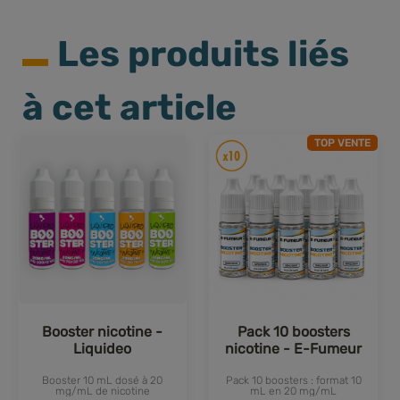
Les produits liés
à cet article
TOP VENTE
Booster nicotine -
Pack 10 boosters
Liquideo
nicotine - E-Fumeur
Booster 10 mL dosé à 20
Pack 10 boosters : format 10
mg/mL de nicotine
mL en 20 mg/mL