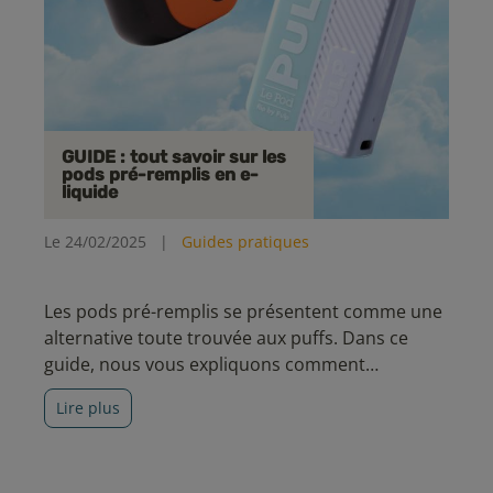
GUIDE : tout savoir sur les
pods pré-remplis en e-
liquide
Le 24/02/2025
|
Guides pratiques
Les pods pré-remplis se présentent comme une
alternative toute trouvée aux puffs. Dans ce
guide, nous vous expliquons comment
fonctionne ce type de matériel simple
Lire plus
d'utilisation.