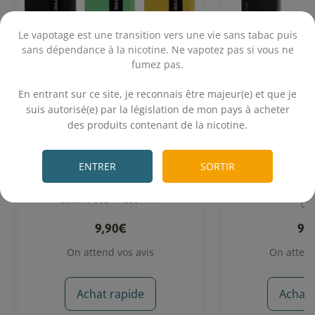
Le vapotage est une transition vers une vie sans tabac puis
sans dépendance à la nicotine. Ne vapotez pas si vous ne
fumez pas.
.
En entrant sur ce site, je reconnais être majeur(e) et que je
suis autorisé(e) par la législation de mon pays à acheter
des produits contenant de la nicotine.
.
Batterie CUB-X - X-Bar
Cartouche CUB
ENTRER
SORTIR
Abs
12 mL - Classics blon
Batterie CUB-X 1500 mAh
Cer
9,90€
9,
On attend vos avis
On attend
Achat rapide
Achat 