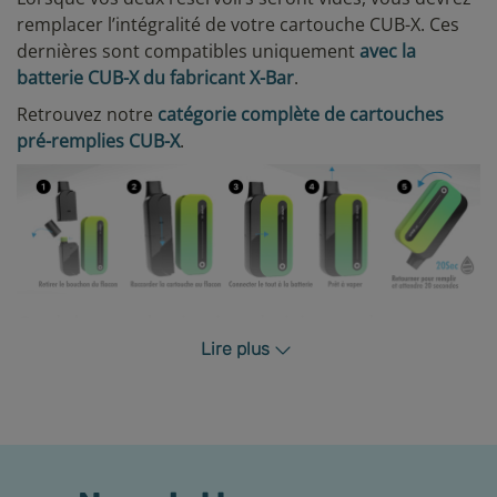
remplacer l’intégralité de votre cartouche CUB-X. Ces
dernières sont compatibles uniquement
avec la
batterie CUB-X du fabricant X-Bar
.
Retrouvez notre
catégorie complète de cartouches
pré-remplies CUB-X
.
Quel dosage de nicotine choisir pour la
cartouche CUB-X Red Skin ?
Lire plus
Les réservoirs CUB-X vous sont proposés à travers
deux taux de nicotine :
6 mg/mL de nicotine : modéré en nicotine, accroche
en gorge moyenne.