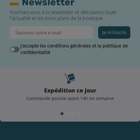
Newsletter
11 mg/mL de nicotine : fort en nicotine, accroche en
gorge élevée.
Inscrivez-vous à la newsletter et découvrez toute
l'actualité et les bons plans de la boutique
Important :
Je m'inscris
Uniquement compatible avec la batterie CUB-X de X-
Bar.
J'accepte les conditions générales et la politique de
confidentialité
Expédition ce jour
Commande passée avant 14h en semaine