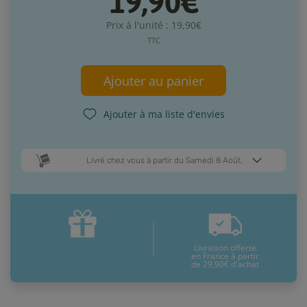
19,90€
Prix à l'unité : 19,90€
TTC
Ajouter au panier
Ajouter à ma liste d'envies
Livré chez vous à partir du Samedi 8 Août.
Dates de livraison estimées* :
Mardi 11 Août
Samedi 8 Août
Livraison offerte
* Pour une livraison en France métropolitaine
+ d'infos
en France à partir
de 29,90€ d'achat