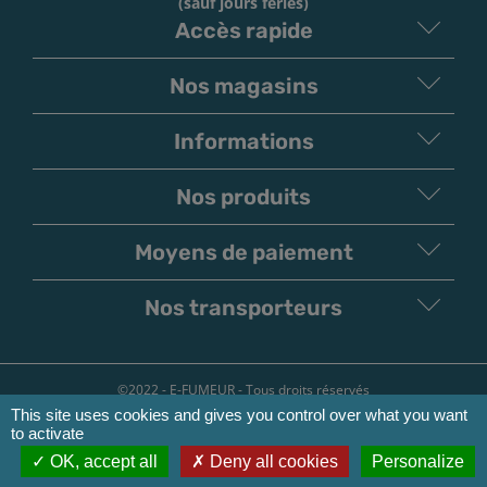
(sauf jours fériés)
Accès rapide
Nos magasins
Informations
Nos produits
Moyens de paiement
V
irement
Paiement
Bancaire
Chèque
Nos transporteurs
©2022 - E-FUMEUR - Tous droits réservés
This site uses cookies and gives you control over what you want
Conditions d'utilisation
to activate
Mentions légales
OK, accept all
Deny all cookies
Personalize
Politique de confidentialité