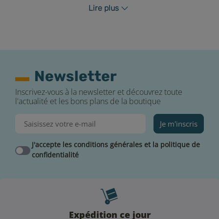
Lire plus
Le ratio 30/70 favorise la production de vapeur tout en
préservant la précision des arômes. Ce produit est
conditionné en flacon de type Mix & Vape, permettant
l'ajout de boosters selon les besoins de l'utilisateur.
Ce produit s'inscrit dans une démarche de réduction
Newsletter
des risques liés au tabac.
Inscrivez-vous à la newsletter et découvrez toute
l'actualité et les bons plans de la boutique
Je m'inscris
J'accepte les conditions générales et la politique de
confidentialité
Expédition ce jour