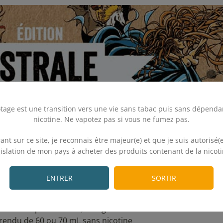
tage est une transition vers une vie sans tabac puis sans dépenda
nicotine. Ne vapotez pas si vous ne fumez pas.
.
ant sur ce site, je reconnais être majeur(e) et que je suis autorisé(e
abricant Curieux
gislation de mon pays à acheter des produits contenant de la nicoti
.
rdosés en arômes et sont sans nicotine. Il faut simplement 
ENTRER
SORTIR
60 mL de produit en 3,33 mg/mL de nicotine
r 70 mL de produit en 5,71 mg/mL de nicotine
 rendu de 60 ou 70 mL sans nicotine