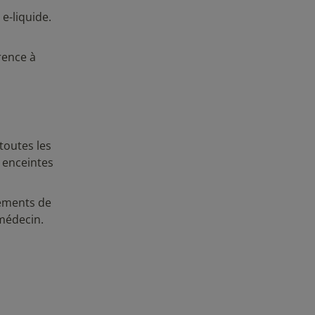
e-liquide.
rence à
toutes les
 enceintes
pements de
 médecin.