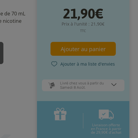
21,90€
e de 70 mL
e nicotine
Prix à l'unité : 21,90€
TTC
Ajouter au panier
Ajouter à ma liste d'envies
Livré chez vous à partir du
Samedi 8 Août.
Dates de livraison estimées* :
Mardi 11 Août
Samedi 8 Août
Livraison offerte
* Pour une livraison en France
en France à partir
métropolitaine
+ d'infos
de 29,90€ d'achat