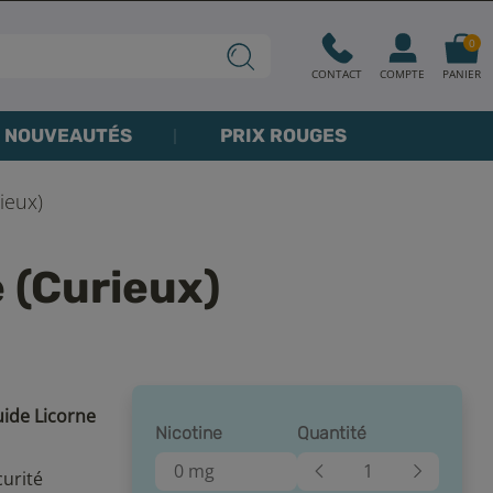
0
CONTACT
COMPTE
PANIER
NOUVEAUTÉS
PRIX ROUGES
ieux)
e (Curieux)
uide Licorne
Nicotine
Quantité
0 mg
urité