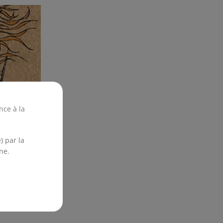
nce à la
) par la
ne.
ajouter au