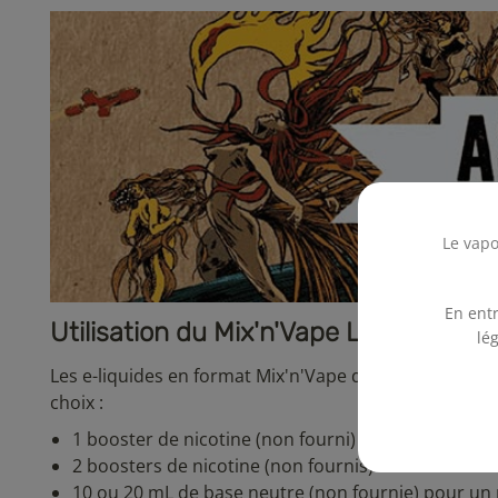
Le vapo
En entr
Utilisation du Mix'n'Vape Licorne du f
lé
Les e-liquides en format Mix'n'Vape de 50 mL sont su
choix :
1 booster de nicotine (non fourni) afin d’obtenir 
2 boosters de nicotine (non fournis) afin d'obteni
10 ou 20 mL de base neutre (non fournie) pour un