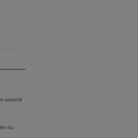
 avis
on associé
des ou