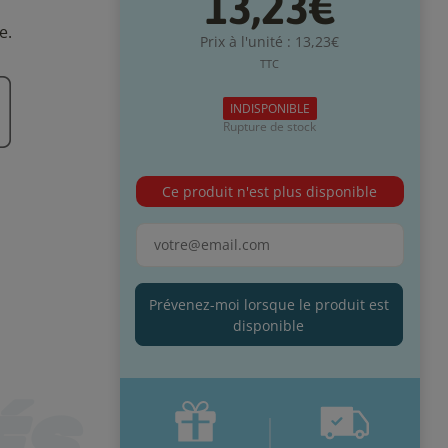
13,23€
e.
Prix à l'unité : 13,23€
TTC
INDISPONIBLE
Rupture de stock
Ce produit n'est plus disponible
Prévenez-moi lorsque le produit est
disponible