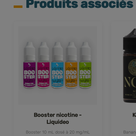
Produits associés
Booster nicotine -
K
Liquideo
Booster 10 mL dosé à 20 mg/mL
Banan