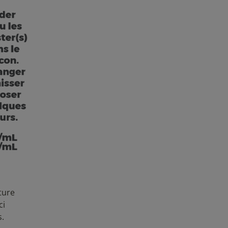
ture
ci
s.