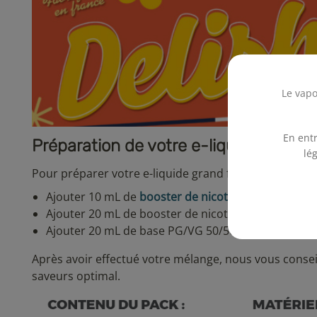
Le vapo
En entr
Préparation de votre e-liquide Chou
lé
Pour préparer votre e-liquide grand format vous pouv
Ajouter 10 mL de
booster de nicotine
pour obtenir 
Ajouter 20 mL de booster de nicotine pour obtenir
Ajouter 20 mL de base PG/VG 50/50 pour obtenir 7
Après avoir effectué votre mélange, nous vous consei
saveurs optimal.