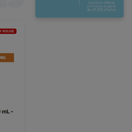
Livraison offerte
en France à partir
de 29,90€ d'achat
X ROUGE
0 mL -