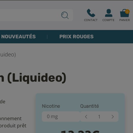
0
CONTACT
COMPTE
PANIER
NOUVEAUTÉS
PRIX ROUGES
quideo)
 (Liquideo)
 de
Nicotine
Quantité
0 mg
tionnement
produit prêt