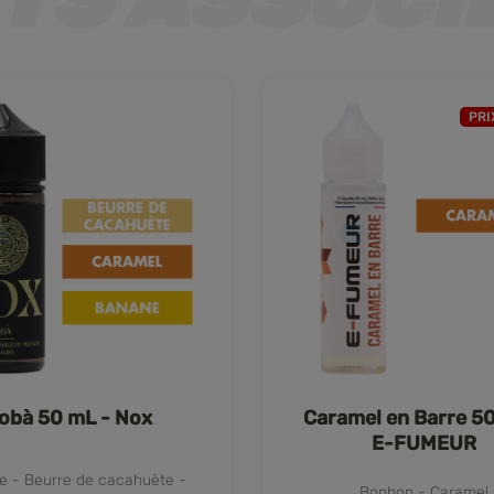
PRI
obà 50 mL - Nox
Caramel en Barre 5
E-FUMEUR
e - Beurre de cacahuète -
Bonbon - Caramel