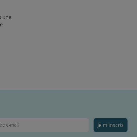
es une
te
Je m'inscris