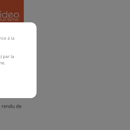
nce à la
) par la
ne.
n rendu de