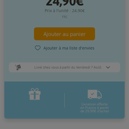
24,90€
Prix à l'unité : 24,90€
TTC
Ajouter au panier
Ajouter à ma liste d'envies
Livré chez vous à partir du Vendredi 7 Août.
Dates de livraison estimées* :
Lundi 10 Août
Vendredi 7 Août
Livraison offerte
* Pour une livraison en France métropolitaine
+ d'infos
en France à partir
de 29,90€ d'achat