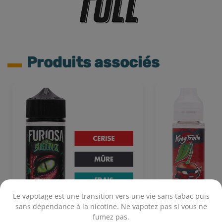
Produits associés
Le vapotage est une transition vers une vie sans tabac puis
sans dépendance à la nicotine. Ne vapotez pas si vous ne
fumez pas.