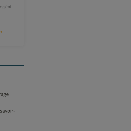
 mg/mL
2 avis
vrage
savoir-