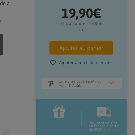
ide à
19,90€
e.
Prix à l'unité : 19,90€
TTC
Ajouter au panier
Ajouter à ma liste d'envies
Livré chez vous à partir du
Mardi 11 Août.
Dates de livraison estimées* :
Jeudi 13 Août
Mardi 11 Août
Livraison offerte
* Pour une livraison en France
en France à partir
métropolitaine
+ d'infos
de 29,90€ d'achat