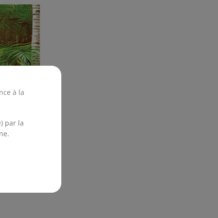
nce à la
) par la
ne.
 pouvez :