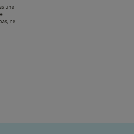
tes une
te
pas, ne