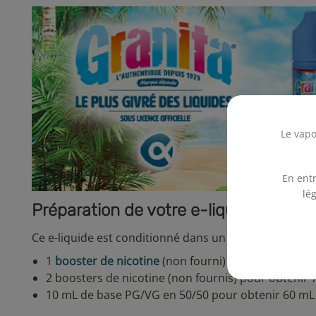
Le vapo
En entr
lé
Préparation de votre e-liquide Fruit
Ce e-liquide est conditionné dans un flacon de 70 mL 
1
booster de nicotine
(non fourni) pour obtenir 60
2 boosters de nicotine (non fournis) pour obtenir 
10 mL de base PG/VG en 50/50 pour obtenir 60 mL d