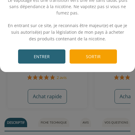
Le vapotage est une transition vers une vie sans tabac puis
sans dépendance à la nicotine. Ne vapotez pas si vous ne
fumez pas.
.
En entrant sur ce site, je reconnais être majeur(e) et que je
suis autorisé(e) par la législation de mon pays à acheter
USA Classics 10 mL - Flavour
American (50
des produits contenant de la nicotine.
Power 50/50
Alfal
.
Classic doux
Classic blond - Note
ENTRER
SORTIR
5,50€
5,
Achat rapide
Achat 
2 avis
DESCRIPTIF
FICHE TECHNIQUE
AVIS
VOS QUESTIONS