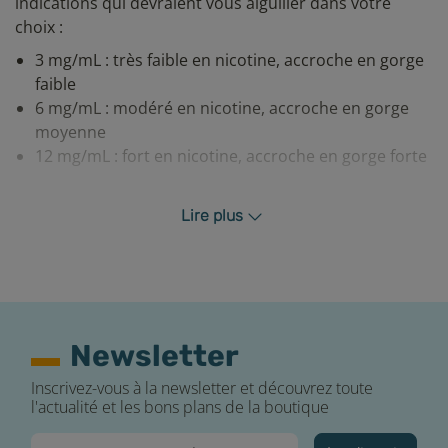
indications qui devraient vous aiguiller dans votre
choix :
3 mg/mL : très faible en nicotine, accroche en gorge
faible
6 mg/mL : modéré en nicotine, accroche en gorge
moyenne
12 mg/mL : fort en nicotine, accroche en gorge forte
Conservation du e-liquide Chance 10 mL
Lire plus
Pour conserver convenablement votre e-
liquide Montréal Original nous vous conseillons de le
ranger dans un endroit sec et à l’abri de la lumière.
Rebouchez soigneusement votre flacon après chaque
utilisation.
Newsletter
Avertissements
Inscrivez-vous à la newsletter et découvrez toute
l'actualité et les bons plans de la boutique
Dangereux, respecter les précautions d’emploi. Les
flacons d’e-liquide de la marque Montréal Original sont