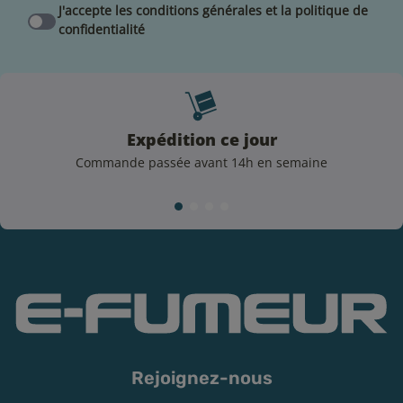
J'accepte les conditions générales et la politique de
confidentialité
Expédition ce jour
Précautions
Commande passée avant 14h en semaine
Les produits de la vape sont strictement interdits aux
mineurs et sont déconseillés aux personnes sensibles
(atteintes d’hypertension ou de maladies
cardiovasculaires) mais également aux femmes
enceintes. Tenez votre e-liquide hors de portée des
enfants dans un endroit clos.
Rejoignez-nous