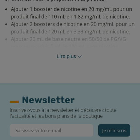
Ajouter 1 booster de nicotine en 20 mg/mL pour un
produit final de 110 mL en 1,82 mg/mL de nicotine.
Ajouter 2 boosters de nicotine en 20 mg/mL pour un
produit final de 120 mL en 3,33 mg/mL de nicotine.
Ajouter 20 mL de base neutre en 50/50 de PG/VG
pour un produit final de 120 mL sans nicotine.
Lire plus
Une fois le mélange effectué, nous vous conseillons de
laisser reposer votre Mix’N’Vape 24 heures minimum
afin d'avoir des saveurs optimales.
Newsletter
Inscrivez-vous à la newsletter et découvrez toute
l'actualité et les bons plans de la boutique
Je m'inscris