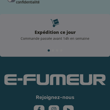
Indications
confidentialité
Les e-liquides sont des produits interdit aux mineurs.
Ils sont également déconseillés aux femmes enceintes
et aux personnes atteintes d'hypertension ou de
maladies cardio-vasculaires.
Expédition ce jour
À conserver sous clé et hors de portée des enfants. En
Commande passée avant 14h en semaine
cas de contact avec la peau, les yeux ou une ingestion,
appeler immédiatement un centre antipoison ou un
médecin.
Rejoignez-nous