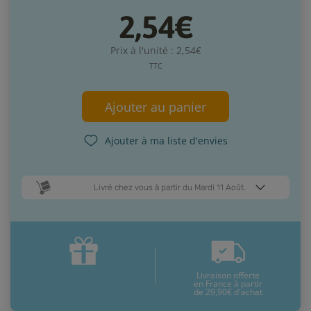
2,54€
Prix à l'unité : 2,54€
TTC
Ajouter au panier
Ajouter à ma liste d'envies
Livré chez vous à partir du Mardi 11 Août.
Dates de livraison estimées* :
Jeudi 13 Août
Mardi 11 Août
Livraison offerte
* Pour une livraison en France métropolitaine
+ d'infos
en France à partir
de 29,90€ d'achat