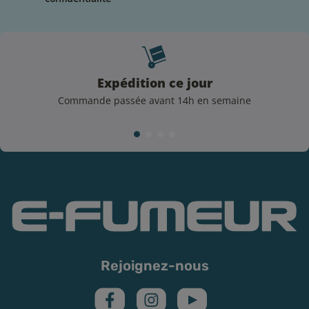
catégorie 4
6 mg/ml de nicotine :
H311
Toxique par contact
cutané, catégorie 3
12 mg/ml de nicotine :
H311
Toxique par contact
cutané, catégorie 3
Expédition ce jour
Commande passée avant 14h en semaine
Rejoignez-nous