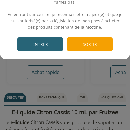
fumez pas.
.
En entrant sur ce site, je reconnais être majeur(e) et que je
Citron Tonic 10 mL - Le Vapoteur
Citron Orange 
Breton
- Fr
suis autorisé(e) par la législation de mon pays à acheter
des produits contenant de la nicotine.
.
Citron tonic
Citron - Oran
5,90€
2,
ENTRER
SORTIR
Achat rapide
Achat 
25 avis
DESCRIPTIF
FICHE TECHNIQUE
AVIS
VOS QUESTIONS
E-liquide Citron Cassis 10 mL par Fruizee
Le
e-liquide Citron Cassis
vous propose de vapoter un
mélange frais et fruité aux saveurs de cassis et de