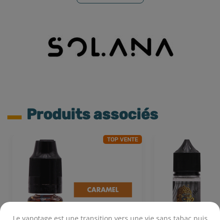
Produits associés
TOP VENTE
Le vapotage est une transition vers une vie sans tabac puis