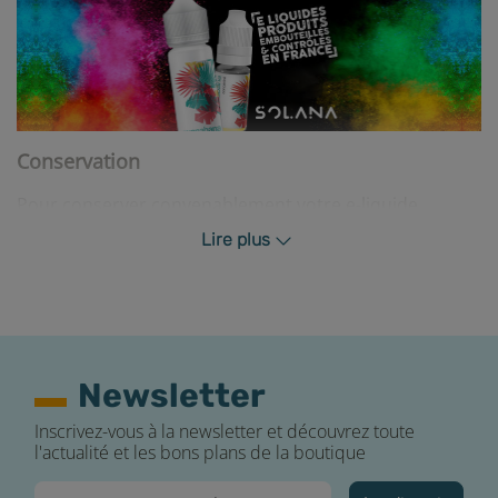
Conservation
Pour conserver convenablement votre e-liquide
Brocéliande, nous vous conseillons de le ranger dans
Lire plus
un endroit sec et à l’abri de la lumière. Rebouchez
soigneusement votre flacon après chaque utilisation.
Contenu du pack
Newsletter
Inscrivez-vous à la newsletter et découvrez toute
l'actualité et les bons plans de la boutique