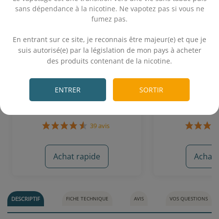
sans dépendance à la nicotine. Ne vapotez pas si vous ne
fumez pas.
.
En entrant sur ce site, je reconnais être majeur(e) et que je
suis autorisé(e) par la législation de mon pays à acheter
Caramel au Beurre Salé 10 mL -
Brain Dead 5
des produits contenant de la nicotine.
Le Vapoteur Breton
Show (
.
ENTRER
SORTIR
Caramel au beurre salé
Popcorn 
5,90€
18,
Achat rapide
Achat 
39 avis
DESCRIPTIF
FICHE TECHNIQUE
AVIS
VOS QUESTIONS