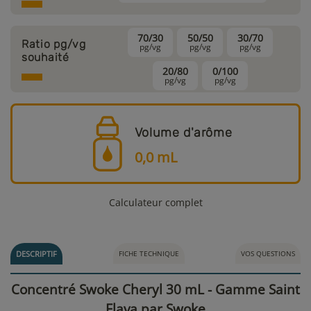
70/30
50/50
30/70
Ratio pg/vg
pg/vg
pg/vg
pg/vg
souhaité
20/80
0/100
pg/vg
pg/vg
Volume d'arôme
0,0
mL
Calculateur complet
DESCRIPTIF
FICHE TECHNIQUE
VOS QUESTIONS
Concentré Swoke Cheryl 30 mL - Gamme Saint
Flava par Swoke