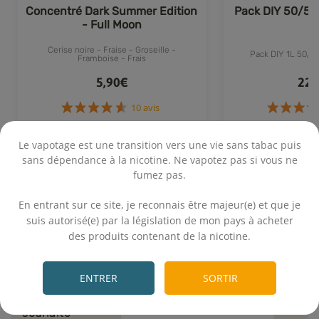
Concentré Dark Summer Edition
Pack DIY 50/50
- Full Moon
Cerise noire - Fraise - Groseille -
Pack DIY 1L 50/5
Framboise - Frais
5,90€
22,
Le vapotage est une transition vers une vie sans tabac puis
Achat rapide
Achat 
10 avis
sans dépendance à la nicotine. Ne vapotez pas si vous ne
fumez pas.
.
En entrant sur ce site, je reconnais être majeur(e) et que je
suis autorisé(e) par la législation de mon pays à acheter
des produits contenant de la nicotine.
Calcul rapide
.
ENTRER
SORTIR
Volume final
+
mL
souhaité