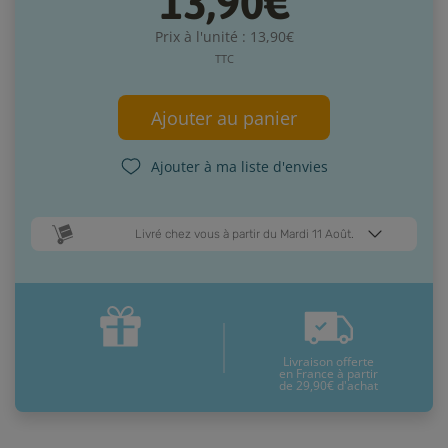
13,90€
Prix à l'unité : 13,90€
TTC
Ajouter au panier
Ajouter à ma liste d'envies
Livré chez vous à partir du Mardi 11 Août.
Dates de livraison estimées* :
Jeudi 13 Août
Mardi 11 Août
Livraison offerte
* Pour une livraison en France métropolitaine
+ d'infos
en France à partir
de 29,90€ d'achat