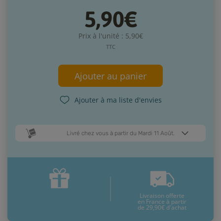
5,90€
Prix à l'unité : 5,90€
TTC
Ajouter au panier
Ajouter à ma liste d'envies
Livré chez vous à partir du Mardi 11 Août.
Dates de livraison estimées* :
Jeudi 13 Août
Mardi 11 Août
Livraison offerte
* Pour une livraison en France métropolitaine
+ d'infos
en France à partir
de 29,90€ d'achat