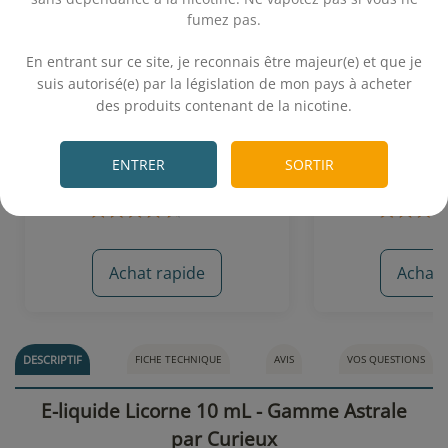
fumez pas.
.
En entrant sur ce site, je reconnais être majeur(e) et que je
Dragon Oil (50 VG) 10 mL -
Licorne 50 
suis autorisé(e) par la législation de mon pays à acheter
Alfaliquid
(Cur
des produits contenant de la nicotine.
.
Fraise lactée - Anis - Citron vert -
Fraise - Fru
Eucalyptus
ENTRER
SORTIR
5,90€
21,
Achat rapide
Achat 
9 avis
DESCRIPTIF
FICHE TECHNIQUE
AVIS
VOS QUESTIONS
E-liquide Licorne 10 mL - Gamme Astrale
par Curieux