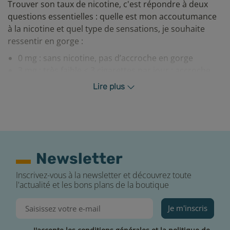
Trouver son taux de nicotine, c'est répondre à deux
questions essentielles : quelle est mon accoutumance
à la nicotine et quel type de sensations, je souhaite
ressentir en gorge :
0 mg : sans nicotine, pas d’accroche en gorge
3 mg : très faible < 3 cigarettes par jour : accroche
très douce
Lire plus
6 mg : faible < 6 cigarettes par jour : accroche
modérée
12 mg : moyen < 13 cigarettes par jour : accroche
importante
Comment conserver votre e-liquide ?
Newsletter
Afin de conserver votre e-liquide dans les meilleures
Inscrivez-vous à la newsletter et découvrez toute
conditions, voici nos quatre conseils essentiels :
l'actualité et les bons plans de la boutique
Vérifier la DLUO (date limite d'utilisation optimale)
Je m'inscris
Rebouchez avec soin votre flacon après chaque
utilisation