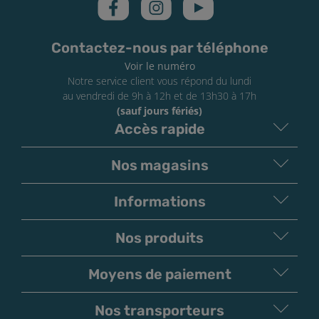
étiquetés selon les dispositions de l’article 48 du
règlement n°1272/2008, conformément à la
réglementation en vigueur.
Contactez-nous par téléphone
3 mg/mL de nicotine : H312 Nocif par contact
Voir le numéro
cutané, catégorie 4
Notre service client vous répond du lundi
au vendredi de 9h à 12h et de 13h30 à 17h
6 mg/mL et plus de nicotine : H311 Toxique par
(sauf jours fériés)
contact cutané, catégorie 3
Accès rapide
Vous pouvez retrouver ces informations sur le flacon,
l'emballage du e-liquide ou sous l'étiquette collée sur le
Nos magasins
flacon.
Informations
Nos produits
Moyens de paiement
V
irement
Paiement
Bancaire
Chèque
Nos transporteurs