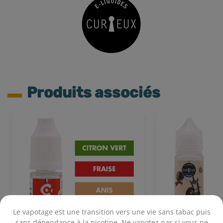
Produits associés
Le vapotage est une transition vers une vie sans tabac puis
sans dépendance à la nicotine. Ne vapotez pas si vous ne