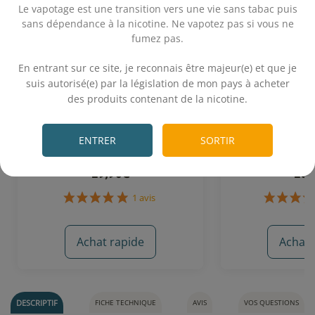
Le vapotage est une transition vers une vie sans tabac puis
sans dépendance à la nicotine. Ne vapotez pas si vous ne
fumez pas.
.
En entrant sur ce site, je reconnais être majeur(e) et que je
suis autorisé(e) par la législation de mon pays à acheter
des produits contenant de la nicotine.
Rouge Bonbon 50 mL - Fruités
Ragnarok 50 mL
.
Frais
ENTRER
SORTIR
Cranberries - Baies rouges - Cassis - Frais
Fruits roug
19,90€
18,
Achat rapide
Achat 
1 avis
DESCRIPTIF
FICHE TECHNIQUE
AVIS
VOS QUESTIONS