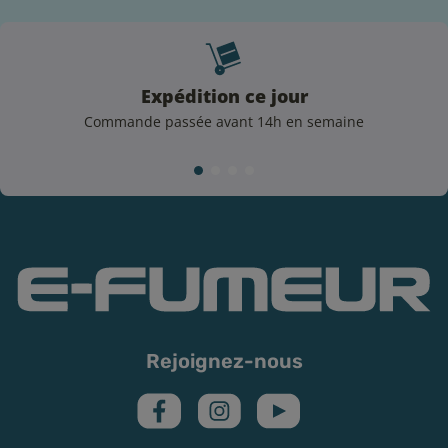
Expédition ce jour
Commande passée avant 14h en semaine
Les conseils d’E-Fumeur pour des saveurs
intenses
Vous voulez savourer le e-liquide Shinigami 50 mL de
façon optimale ? Quelques indications simples sont
pour cela à respecter :
La conservation : dans un endroit sec, à l’abri de la
lumière, en refermant bien le bouchon après
Rejoignez-nous
utilisation
La résistance : utilisez une résistance en bon état,
n’oubliez pas d’amorcer une résistance neuve avant
sa première utilisation