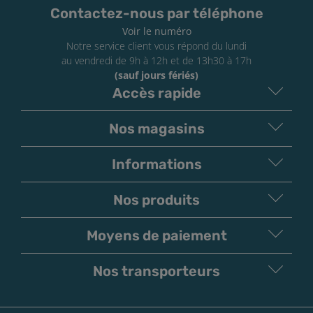
Contactez-nous par téléphone
La DLUO : vérifiez cette dernière, une fois celle-ci
dépassée, le e-liquide restera bon et pourra être
Voir le numéro
vapoté sans danger, il perdra simplement petit à
Notre service client vous répond du lundi
au vendredi de 9h à 12h et de 13h30 à 17h
petit de ses saveurs
(sauf jours fériés)
Accès rapide
Nos magasins
Informations
Nos produits
Moyens de paiement
V
irement
Paiement
Bancaire
Chèque
Nos transporteurs