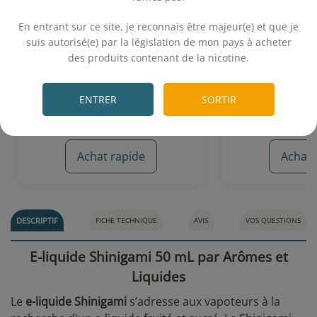
.
Freeze Pomme 50 mL - Freeze
Galopin 50 mL 
En entrant sur ce site, je reconnais être majeur(e) et que je
(Liquideo)
(Liqu
suis autorisé(e) par la législation de mon pays à acheter
des produits contenant de la nicotine.
Pomme - Frais
Pomme - Po
.
12,53€
12,
ENTRER
SORTIR
On attend vos avis
On attend
Achat rapide
Achat 
DESCRIPTIF
FICHE TECHNIQUE
AVIS
VOS QUESTIONS
E-liquide Shinigami 50 mL par Arômes et
Liquides
Le
e-liquide Shinigami
s’adresse aux vapoteurs à la