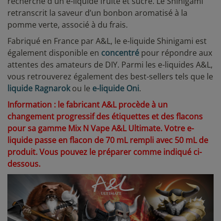
recherche d'un e-liquide fruité et sucré. Le Shinigami
retranscrit la saveur d’un bonbon aromatisé à la
pomme verte, associé à du frais.
Fabriqué en France par A&L, le e-liquide Shinigami est
également disponible en
concentré
pour répondre aux
attentes des amateurs de DIY. Parmi les e-liquides A&L,
vous retrouverez également des best-sellers tels que le
liquide Ragnarok
ou le
e-liquide Oni
.
Information : le fabricant A&L procède à un
changement progressif des étiquettes et des flacons
pour sa gamme Mix N Vape A&L Ultimate. Votre e-
liquide
passe en flacon de 70 mL rempli avec 50 mL de
produit. Vous pouvez le préparer comme indiqué ci-
dessous.