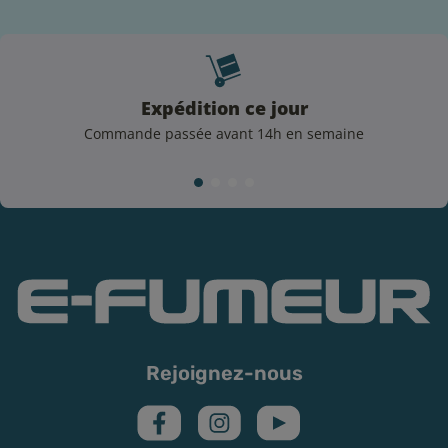
Préservez les qualités de votre e-liquide Classic
M : nos conseils
Vous souhaitez profiter au mieux des saveurs de cette
Expédition ce jour
recette ? Alors, suivez nos conseils simples :
Commande passée avant 14h en semaine
Stockez votre e-liquide dans un endroit sec et à l’abri
de la lumière.
Conservez votre produit à température ambiante.
Fermez correctement le bouchon de votre flacon.
Surveillez la DDM.
Utilisez une résistance en bon état dans votre
clearomiseur et n'oubliez pas d'amorcer une
résistance neuve avant sa première utilisation.
Rejoignez-nous