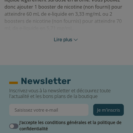
donc ajouter 1 booster de nicotine (non fourni) pour
atteindre 60 mL de e-liquide en 3,33 mg/mL ou 2
boosters de nicotine (non fournis) pour atteindre 70
mL de e-liquide en 5,71 mg/mL.
Si vous ne souhaitez pas ajouter de nicotine, vous
Lire plus
pouvez verser 10 mL de base neutre (non fournie).
Pour chaque mélange, vous devrez respecter un court
temps de maturation pour que les arômes puissent s’y
révéler.
Pour en apprendre plus sur l'utilisation des e-liquides
Newsletter
grand format,
consultez notre guide associé
.
Inscrivez-vous à la newsletter et découvrez toute
l'actualité et les bons plans de la boutique
Je m'inscris
J'accepte les conditions générales et la politique de
confidentialité