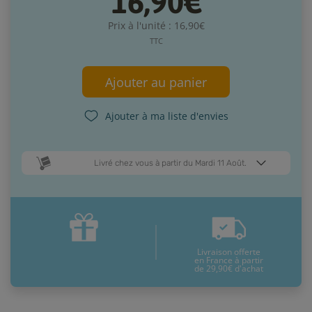
16,90€
Prix à l'unité : 16,90€
TTC
Ajouter au panier
Ajouter à ma liste d'envies
Livré chez vous à partir du Mardi 11 Août.
Dates de livraison estimées* :
Jeudi 13 Août
Mardi 11 Août
Livraison offerte
* Pour une livraison en France métropolitaine
+ d'infos
en France à partir
de 29,90€ d'achat