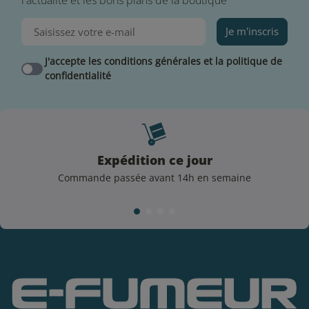
Une fois votre liquide Menthe Polaire de Mexican Cartel
préparé, il vous faudra d’abord le laisser steeper
Je m'inscris
pendant plusieurs jours. En laissant votre flacon de
mélange à l’abri de la lumière et de l’humidité, les
J'accepte les conditions générales et la politique de
confidentialité
arômes se dilueront jusqu’à ce que le e-liquide soit
homogène. Grâce au DIY et en faisant votre e-liquide
vous-même, vous réalisez de belles économies et votre
e-liquide vous revient en moyenne à 1 € les 10 mL. Un
argument sérieux pour vous lancer !
Expédition ce jour
Parcourez notre guide !
Commande passée avant 14h en semaine
Le Do It Yourself (DIY) n’est pas toujours chose facile au
premier abord. C'est pour cela que nous vous
proposons différents guides pratiques, à commencer
par le suivant :
Comment fabriquer son e-
liquide ?
Découvrez également notre
blog
dans lequel
vous trouverez diverses astuces, tests de matériel, de
liquides, etc.