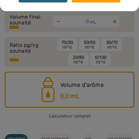
Volume final
+
mL
souhaité
70/30
50/50
30/70
Ratio pg/vg
pg/vg
pg/vg
pg/vg
souhaité
20/80
0/100
pg/vg
pg/vg
Volume d'arôme
0,0
mL
Calculateur complet
DESCRIPTIF
FICHE TECHNIQUE
AVIS
VOS QUESTIONS