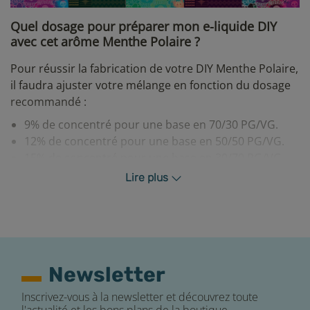
Quel dosage pour préparer mon e-liquide DIY
avec cet arôme Menthe Polaire ?
Pour réussir la fabrication de votre DIY Menthe Polaire,
il faudra ajuster votre mélange en fonction du dosage
recommandé :
9% de concentré pour une base en 70/30 PG/VG.
12% de concentré pour une base en 50/50 PG/VG.
15% de concentré pour une base en 30/70 PG/VG.
17% de concentré pour une base en 100% VG.
Lire plus
Pour tout autre mélange, nous vous conseillons
d’utiliser
notre calculateur DIY en ligne
, vous
connaîtrez en quelques clics seulement les dosages
nécessaires à votre préparation DIY !
Newsletter
Fabriquer son e-liquide maison : de la patience et
des économies
Inscrivez-vous à la newsletter et découvrez toute
l'actualité et les bons plans de la boutique