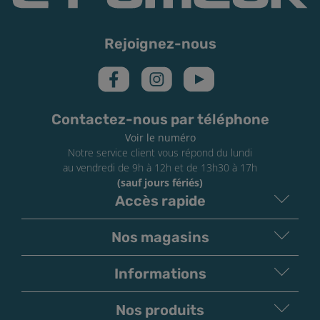
à l’abri la lumière
Veillez à ce que votre e-liquide DIY soit conservé à
température ambiante
Rejoignez-nous
Pensez à bien refermer le bouchon de votre flacon
après toute utilisation
Vérifiez de temps à autre la DLUO afin de pas perdre
de saveurs
Contactez-nous par téléphone
Voir le numéro
Notre service client vous répond du lundi
au vendredi de 9h à 12h et de 13h30 à 17h
(sauf jours fériés)
Accès rapide
Nos magasins
Informations
Nos produits