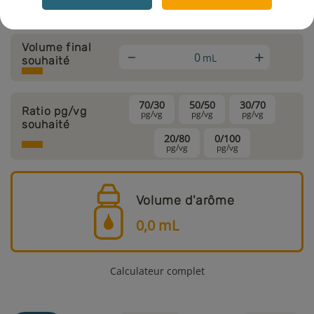
Calcul rapide
Volume final
+
mL
souhaité
70/30
50/50
30/70
Ratio pg/vg
pg/vg
pg/vg
pg/vg
souhaité
20/80
0/100
pg/vg
pg/vg
Volume d'arôme
0,0
mL
Calculateur complet