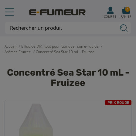
0
COMPTE
PANIER
Accueil
E liquide DIY : tout pour fabriquer son e-liquide
Arômes Fruizee
Concentré Sea Star 10 mL - Fruizee
Concentré Sea Star 10 mL -
Fruizee
PRIX ROUGE