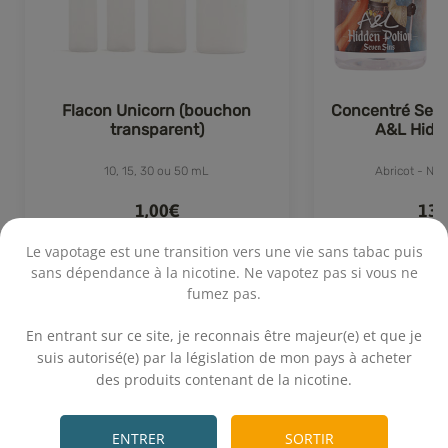
Flacon Unicorn (bouchon
Concentré Seve
transparent)
A&L Hidd
10, 15, 30 ou 50 mL
Abricot - Nec
1,00€
13,
Le vapotage est une transition vers une vie sans tabac puis
sans dépendance à la nicotine. Ne vapotez pas si vous ne
fumez pas.
Achat rapide
Achat 
73 avis
.
En entrant sur ce site, je reconnais être majeur(e) et que je
suis autorisé(e) par la législation de mon pays à acheter
des produits contenant de la nicotine.
.
ENTRER
SORTIR