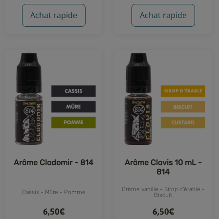
35 avis
8 avis
Achat rapide
Achat rapide
Arôme Clodomir - 814
Arôme Clovis 10 mL -
814
Crème vanille - Sirop d'érable -
Cassis - Mûre - Pomme
Biscuit
6,50€
6,50€