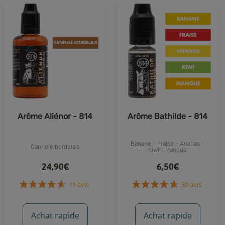
Arôme Aliénor - 814
Arôme Bathilde - 814
Banane - Fraise - Ananas -
Cannelé bordelais
Kiwi - Mangue
24,90€
6,50€
11 avis
30 avis
Achat rapide
Achat rapide