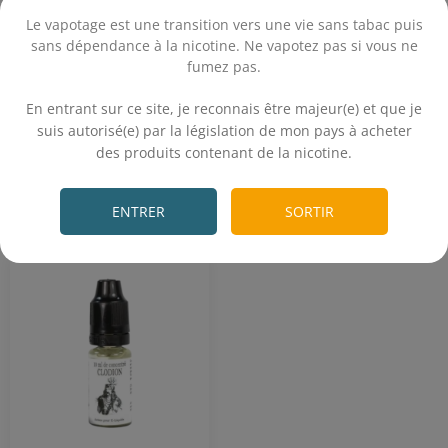
Le vapotage est une transition vers une vie sans tabac puis
Classic blond - Caramel au
Biscuit - Vanille - Caramel -
sans dépendance à la nicotine. Ne vapotez pas si vous ne
beurre salé
Noisette
fumez pas.
6,50€
6,50€
.
En entrant sur ce site, je reconnais être majeur(e) et que je
suis autorisé(e) par la législation de mon pays à acheter
des produits contenant de la nicotine.
.
Achat rapide
Achat rapide
26 avis
9 avis
ENTRER
SORTIR