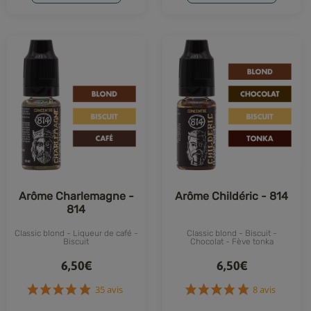
Arôme Charlemagne -
Arôme Childéric - 814
814
Classic blond - Liqueur de café -
Classic blond - Biscuit -
Biscuit
Chocolat - Fève tonka
6,50€
6,50€