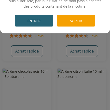
suis autorisé(e) par la législation de mon pays à acheter
Arôme Chewing-Gum
Arôme Chill Out 10 mL -
des produits contenant de la nicotine.
Fraise - Solubarome
Solubarome
.
Classic blond - Cookie - Vanille -
Chewing-gum à la fraise
Café
ENTRER
SORTIR
1,90€
1,90€
Achat rapide
Achat rapide
86 avis
2 avis