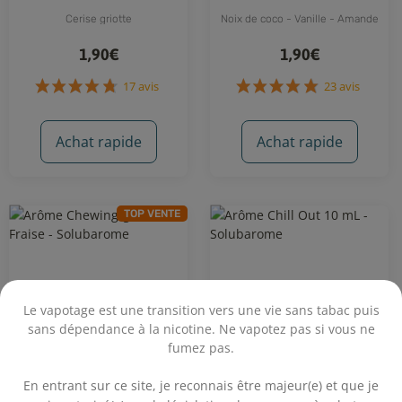
Cerise griotte
Noix de coco - Vanille - Amande
1,90€
1,90€
Achat rapide
Achat rapide
TOP VENTE
17 avis
23 avis
Le vapotage est une transition vers une vie sans tabac puis
sans dépendance à la nicotine. Ne vapotez pas si vous ne
fumez pas.
.
En entrant sur ce site, je reconnais être majeur(e) et que je