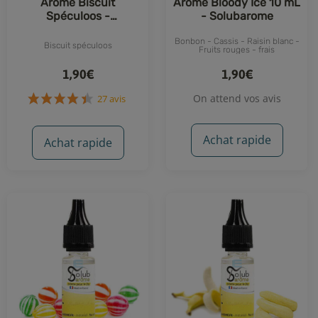
Arôme Biscuit
Arôme Bloody Ice 10 mL
Spéculoos -
- Solubarome
Solubarome
Bonbon - Cassis - Raisin blanc -
Biscuit spéculoos
Fruits rouges - frais
1,90€
1,90€
On attend vos avis
Achat rapide
Achat rapide
27 avis