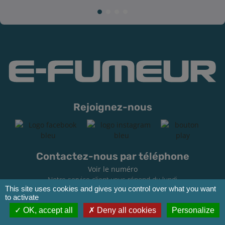
Rejoignez-nous
Contactez-nous par téléphone
Voir le numéro
Notre service client vous répond du lundi
This site uses cookies and gives you control over what you want
au vendredi de 9h à 12h et de 13h30 à 17h
to activate
(sauf jours fériés)
OK, accept all
Deny all cookies
Personalize
Accès rapide